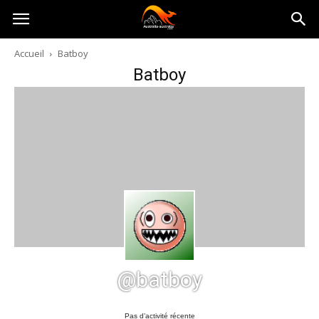
Australia-
Accueil
Batboy
Batboy
australie.com
@batboy
Pas d’activité récente