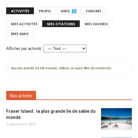
ACTIVITÉS
PROFIL
AMIS
FORUMS
0
MES ACTIVITÉS
MES CITATIONS
MES FAVORIS
MES AMIS
Afficher par activité:
Aucune activité n'a été trouvée. Utilisez un autre filtre de recherche.
Nos articles
Fraser Island : la plus grande île de sable du
monde
5 septembre 2023