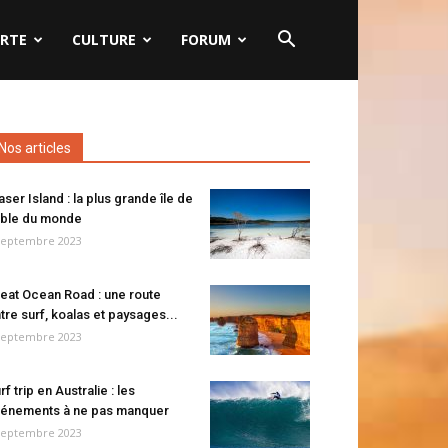
RTE
CULTURE
FORUM
Nos articles
aser Island : la plus grande île de
ble du monde
septembre 2023
eat Ocean Road : une route
tre surf, koalas et paysages...
septembre 2023
rf trip en Australie : les
énements à ne pas manquer
septembre 2023