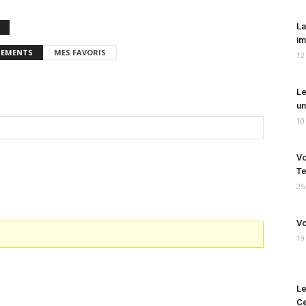
La
im
EMENTS
MES FAVORIS
12
Le
un
10
Vo
Te
25
Vo
19
Le
Ce