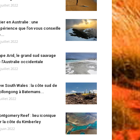
 juillet 2022
ier en Australie : une
périence que l’on vous conseille
...
 juillet 2022
pe Arid, le grand sud sauvage
 l’Australie occidentale
 juillet 2022
w South Wales : la côte sud de
llongong à Batemans...
juillet 2022
ntgomery Reef : lieu iconique
r la côte du Kimberley
 juin 2022