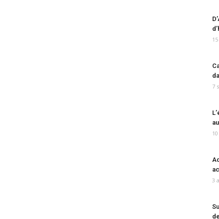
D’
d’
15
Ca
da
7 
L’
au
10
Ad
ac
3 
Su
de