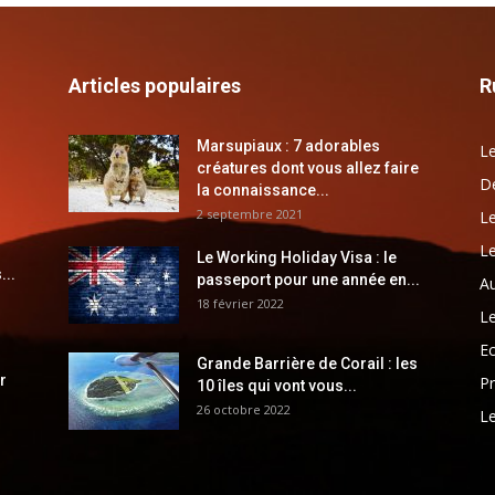
Articles populaires
R
Marsupiaux : 7 adorables
Le
créatures dont vous allez faire
Dé
la connaissance...
2 septembre 2021
Le
Le
Le Working Holiday Visa : le
...
passeport pour une année en...
Au
18 février 2022
Le
E
Grande Barrière de Corail : les
r
Pr
10 îles qui vont vous...
26 octobre 2022
Le