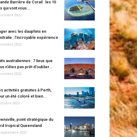
ande Barrière de Corail : les 10
es qui vont vous...
 octobre 2022
ger avec les dauphins en
stralie : l’incroyable expérience
 octobre 2022
its australiennes : 7 lieux que
us n’êtes pas prêt d’oublier...
 octobre 2022
s activités gratuites à Perth,
ur un été coloré et bien...
octobre 2022
wnsville, point stratégique du
rd tropical Queensland
 septembre 2022