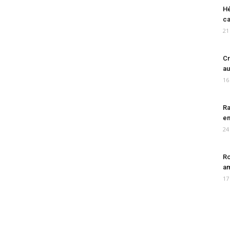
Hé
ca
21
Cr
au
16
Ra
en
24
Ro
am
17