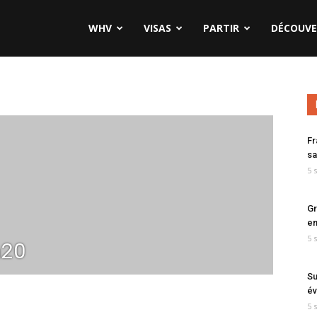
WHV
VISAS
PARTIR
DÉCOUVE
Fr
sa
5 
Gr
en
5 
n20
Su
év
5 