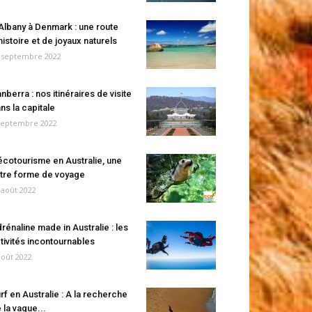
Albany à Denmark : une route
histoire et de joyaux naturels
 septembre 2022
nberra : nos itinéraires de visite
ns la capitale
septembre 2022
écotourisme en Australie, une
tre forme de voyage
 août 2022
rénaline made in Australie : les
tivités incontournables
août 2022
rf en Australie : A la recherche
 la vague...