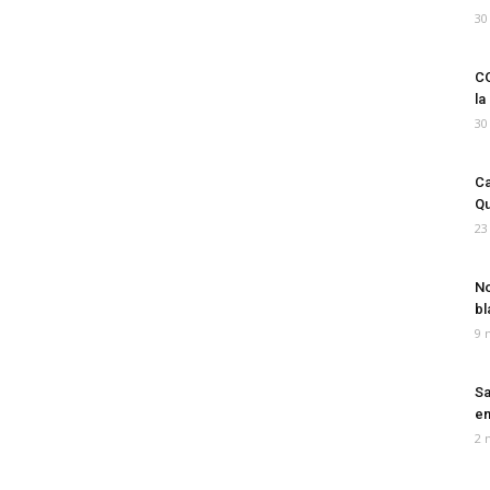
30
CO
la
30
Ca
Qu
23
No
bl
9 
Sa
em
2 