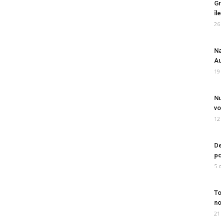
Gr
îl
26
Na
Au
19
Nu
vo
12
De
po
5 
To
no
21