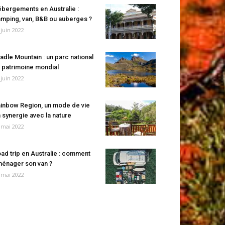
bergements en Australie :
mping, van, B&B ou auberges ?
 juin 2022
adle Mountain : un parc national
 patrimoine mondial
 juin 2022
inbow Region, un mode de vie
 synergie avec la nature
 mai 2022
ad trip en Australie : comment
énager son van ?
 mai 2022