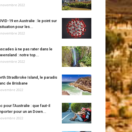
 novembre 2022
VID-19 en Australie : le point sur
 situation pour les...
 novembre 2022
scades à ne pas rater dans le
eensland : notre top...
 novembre 2022
rth Stradbroke Island, le paradis
anc de Brisbane
novembre 2022
c pour l’Australie : que faut-il
porter pour un an Down...
novembre 2022