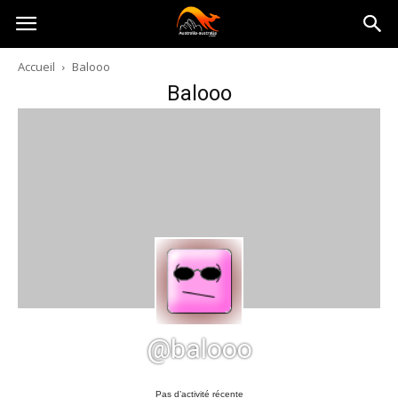
Australia-
Accueil
Balooo
Balooo
australie.com
@balooo
Pas d’activité récente