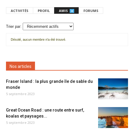
ACTIVITÉS
PROFIL
AMIS
FORUMS
0
Trier par:
Désolé, aucun membre n'a été trouvé.
Mes
amis
Nos articles
Fraser Island : la plus grande île de sable du
monde
5 septembre 2023
Great Ocean Road : une route entre surf,
koalas et paysages...
5 septembre 2023