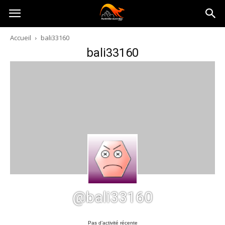
Australia-
Accueil
bali33160
bali33160
australie.com
@bali33160
Pas d’activité récente