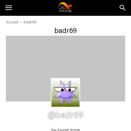
Australia-
Accueil
badr69
badr69
australie.com
@badr69
Pas d’activité récente