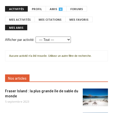
ACTIVITÉS
PROFIL
AMIS
FORUMS
0
MES ACTIVITÉS
MES CITATIONS
MES FAVORIS
MES AMIS
Afficher par activité:
Aucune activité n'a été trouvée. Utilisez un autre filtre de recherche.
Nos articles
Fraser Island : la plus grande île de sable du
monde
5 septembre 2023