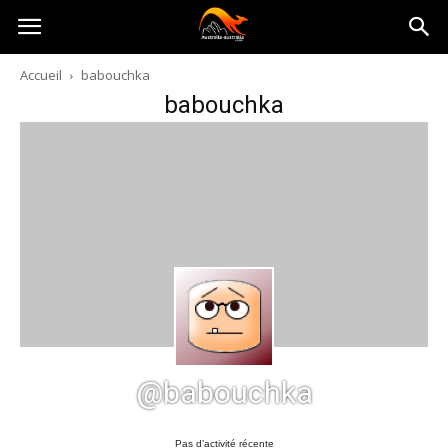
Australia-
Accueil
babouchka
babouchka
australie.com
@babouchka
Pas d’activité récente