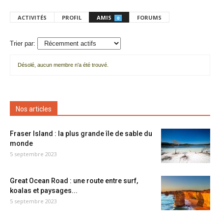
ACTIVITÉS
PROFIL
AMIS
FORUMS
0
Trier par:
Désolé, aucun membre n'a été trouvé.
Mes
amis
Nos articles
Fraser Island : la plus grande île de sable du
monde
5 septembre 2023
Great Ocean Road : une route entre surf,
koalas et paysages...
5 septembre 2023