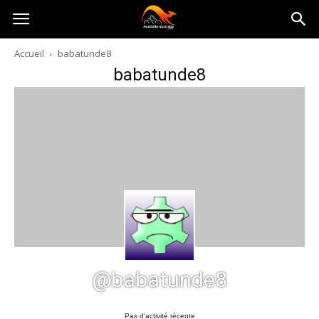
Australia-
Accueil
babatunde8
babatunde8
australie.com
@babatunde8
Pas d’activité récente