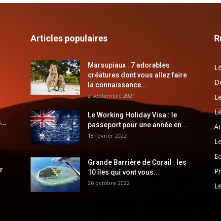
Articles populaires
R
Marsupiaux : 7 adorables
Le
créatures dont vous allez faire
Dé
la connaissance...
2 septembre 2021
Le
Le
Le Working Holiday Visa : le
...
passeport pour une année en...
Au
18 février 2022
Le
E
Grande Barrière de Corail : les
r
Pr
10 îles qui vont vous...
26 octobre 2022
Le