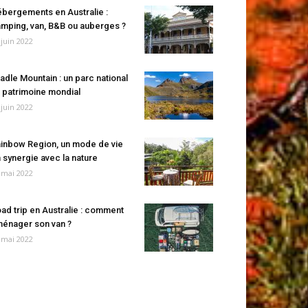
bergements en Australie :
mping, van, B&B ou auberges ?
 juin 2022
adle Mountain : un parc national
 patrimoine mondial
 juin 2022
inbow Region, un mode de vie
 synergie avec la nature
 mai 2022
ad trip en Australie : comment
énager son van ?
 mai 2022