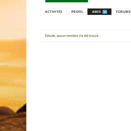
ACTIVITÉS
PROFIL
AMIS
FORUMS
0
Désolé, aucun membre n'a été trouvé.
Mes
amis