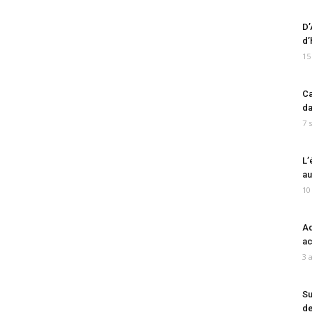
D’
d’
15
Ca
da
7 
L’
au
10
Ad
ac
3 
Su
de