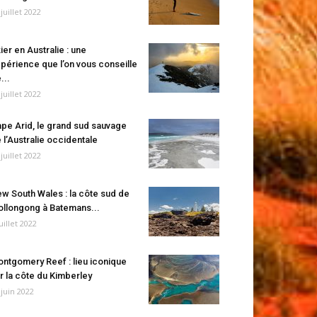
 juillet 2022
ier en Australie : une
périence que l’on vous conseille
...
 juillet 2022
pe Arid, le grand sud sauvage
 l’Australie occidentale
 juillet 2022
w South Wales : la côte sud de
llongong à Batemans...
juillet 2022
ntgomery Reef : lieu iconique
r la côte du Kimberley
 juin 2022