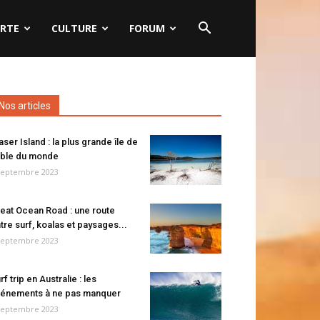
RTE
CULTURE
FORUM
Nos articles
aser Island : la plus grande île de
ble du monde
septembre 2023
eat Ocean Road : une route
tre surf, koalas et paysages...
septembre 2023
rf trip en Australie : les
énements à ne pas manquer
septembre 2023