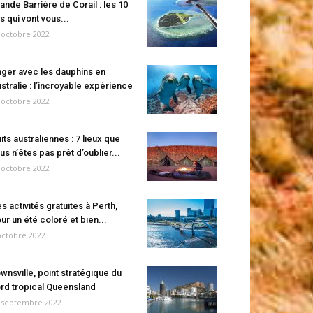
ande Barrière de Corail : les 10
es qui vont vous...
 octobre 2022
ger avec les dauphins en
stralie : l’incroyable expérience
 octobre 2022
its australiennes : 7 lieux que
us n’êtes pas prêt d’oublier...
 octobre 2022
s activités gratuites à Perth,
ur un été coloré et bien...
octobre 2022
wnsville, point stratégique du
rd tropical Queensland
 septembre 2022