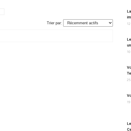
La
im
Trier par:
12
Le
un
10
Vo
Te
25
Vo
19
Le
Ce