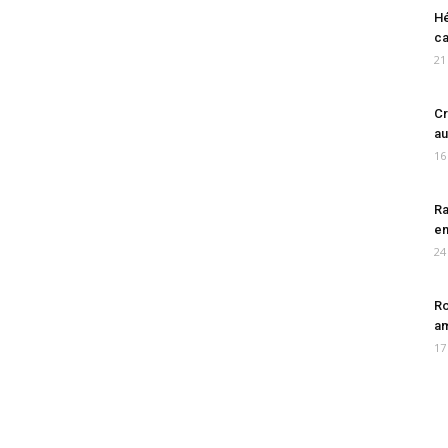
Hé
ca
21
Cr
au
16
Ra
en
24
Ro
am
17