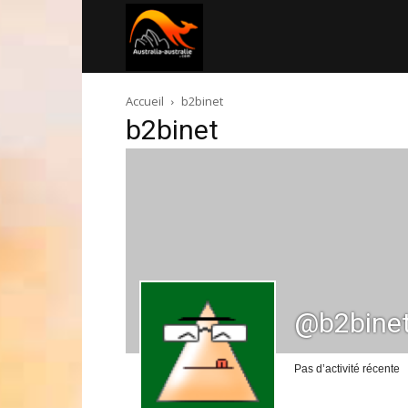
Australia-
Accueil
b2binet
australie.com
b2binet
@b2bine
Pas d’activité récente