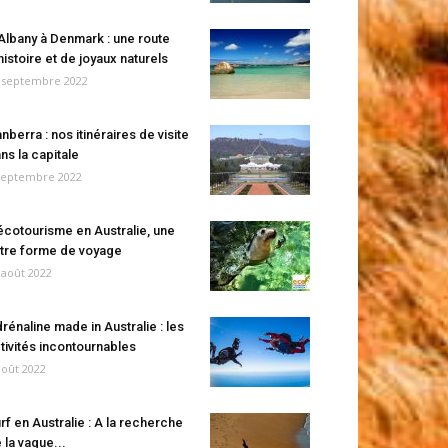
Albany à Denmark : une route
histoire et de joyaux naturels
 septembre 2022
nberra : nos itinéraires de visite
ns la capitale
septembre 2022
écotourisme en Australie, une
tre forme de voyage
 août 2022
rénaline made in Australie : les
tivités incontournables
août 2022
rf en Australie : A la recherche
 la vague...