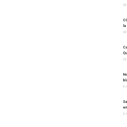
30
CO
la
30
Ca
Qu
23
No
bl
9 
Sa
em
2 