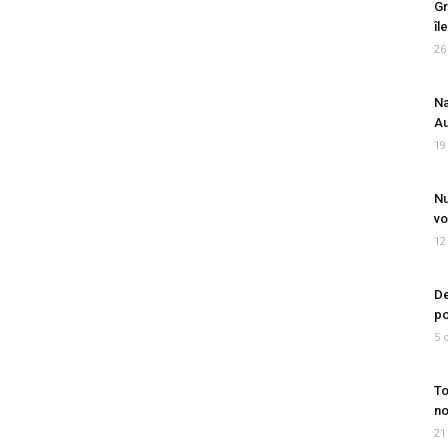
Gr
îl
26
Na
Au
19
Nu
vo
12
De
po
5 
To
no
21