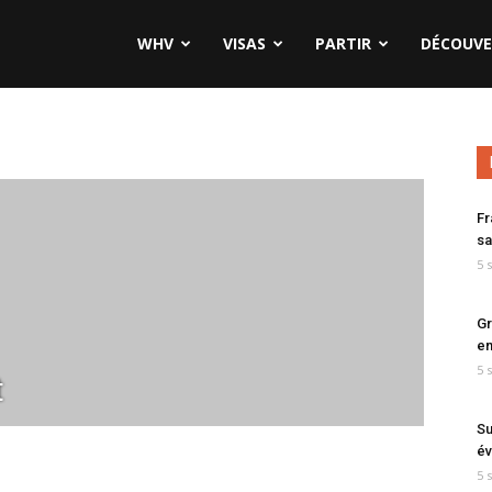
WHV
VISAS
PARTIR
DÉCOUVE
Fr
sa
5 
Gr
en
5 
t
Su
év
5 