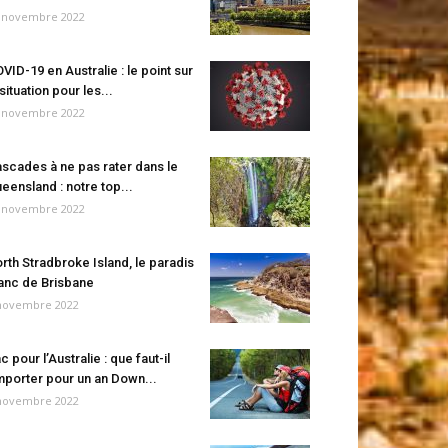
 novembre 2022
VID-19 en Australie : le point sur
 situation pour les...
 novembre 2022
scades à ne pas rater dans le
eensland : notre top...
 novembre 2022
rth Stradbroke Island, le paradis
anc de Brisbane
novembre 2022
c pour l’Australie : que faut-il
porter pour un an Down...
novembre 2022