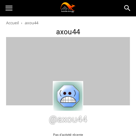
Australia-
Accueil
axou44
axou44
australie.com
@axou44
Pas d’activité récente