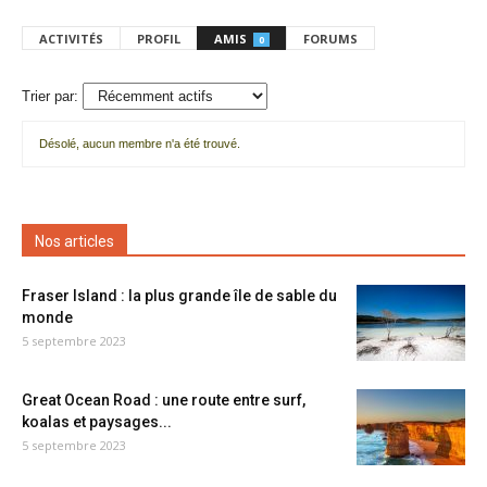
ACTIVITÉS
PROFIL
AMIS
FORUMS
0
Trier par:
Désolé, aucun membre n'a été trouvé.
Mes
amis
Nos articles
Fraser Island : la plus grande île de sable du
monde
5 septembre 2023
Great Ocean Road : une route entre surf,
koalas et paysages...
5 septembre 2023