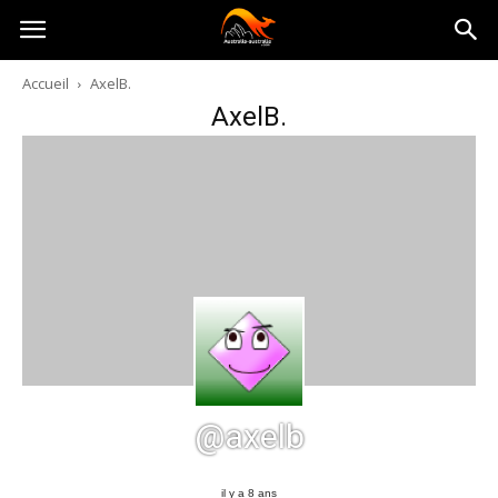
Australia-
Accueil
AxelB.
AxelB.
australie.com
@axelb
il y a 8 ans