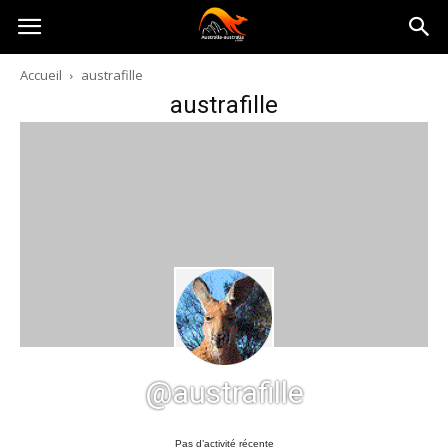
Australia-
Accueil
austrafille
austrafille
australie.com
@austrafille
Pas d’activité récente