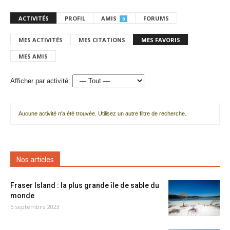
ACTIVITÉS
PROFIL
AMIS
FORUMS
0
MES ACTIVITÉS
MES CITATIONS
MES FAVORIS
MES AMIS
Afficher par activité:
Aucune activité n'a été trouvée. Utilisez un autre filtre de recherche.
Nos articles
Fraser Island : la plus grande île de sable du
monde
5 septembre 2023