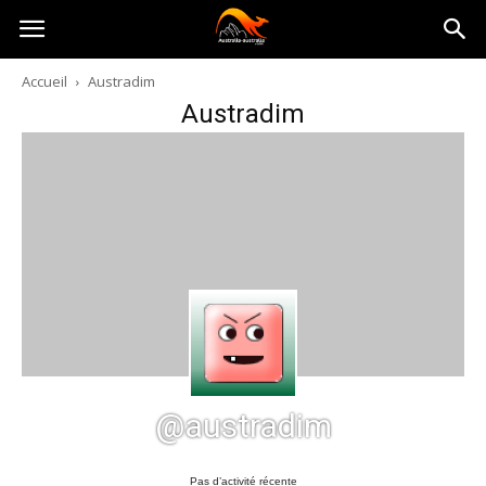
Australia-
Accueil
Austradim
Austradim
australie.com
@austradim
Pas d’activité récente