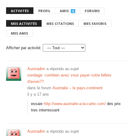
ACTIVITÉS
PROFIL
AMIS
FORUMS
0
MES ACTIVITÉS
MES CITATIONS
MES FAVORIS
MES AMIS
Afficher par activité:
Austradim
a répondu au sujet
sondage: combien avez vous payer votre billets
d'avion??
dans le forum
Australie – le pays-continent
il y a 17 ans
essaie
http://www.australie-a-la-carte.com/
des prix
tres interressant
Austradim
a répondu au sujet