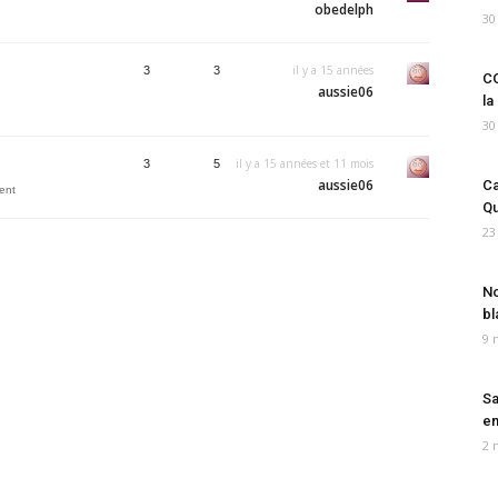
obedelph
30
il y a 15 années
3
3
CO
aussie06
la
30
il y a 15 années et 11 mois
3
5
aussie06
Ca
nent
Qu
23
No
bl
9 
Sa
em
2 