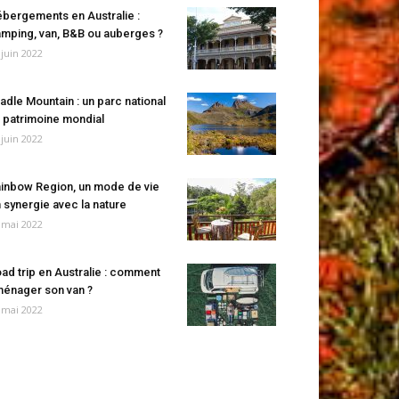
bergements en Australie :
mping, van, B&B ou auberges ?
 juin 2022
adle Mountain : un parc national
 patrimoine mondial
 juin 2022
inbow Region, un mode de vie
 synergie avec la nature
 mai 2022
ad trip en Australie : comment
énager son van ?
 mai 2022