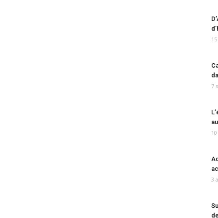
D’
d’
15
Ca
da
7 
L’
au
10
Ad
ac
3 
Su
de