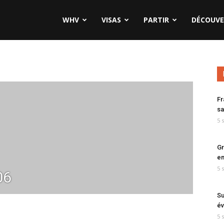
WHV
VISAS
PARTIR
DÉCOUVE
Fr
sa
5 
Gr
en
5 
06
Su
év
5 