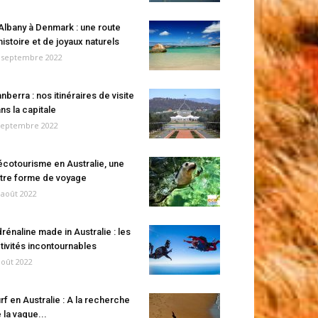
Albany à Denmark : une route
histoire et de joyaux naturels
 septembre 2022
nberra : nos itinéraires de visite
ns la capitale
septembre 2022
écotourisme en Australie, une
tre forme de voyage
 août 2022
rénaline made in Australie : les
tivités incontournables
août 2022
rf en Australie : A la recherche
 la vague...