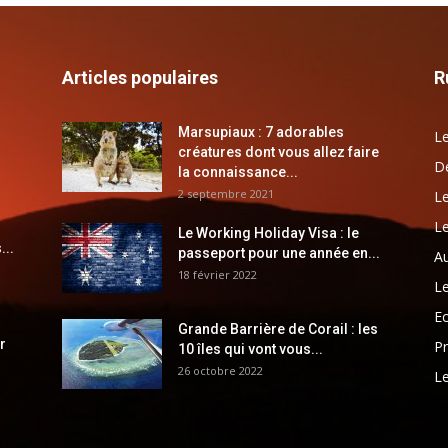
Articles populaires
R
Marsupiaux : 7 adorables
Le
créatures dont vous allez faire
Dé
la connaissance...
2 septembre 2021
Le
Le
Le Working Holiday Visa : le
...
passeport pour une année en...
Au
18 février 2022
Le
E
Grande Barrière de Corail : les
r
Pr
10 îles qui vont vous...
26 octobre 2022
Le