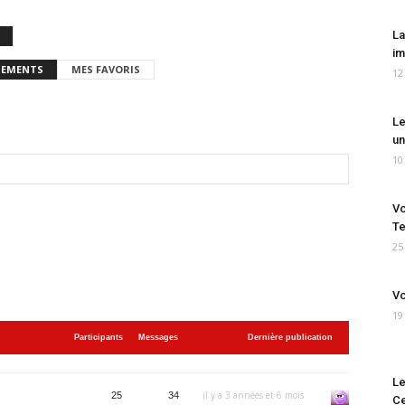
La
im
EMENTS
MES FAVORIS
12
Le
un
10
Vo
Te
25
Vo
19
Participants
Messages
Dernière publication
Le
il y a 3 années et 6 mois
25
34
Ce