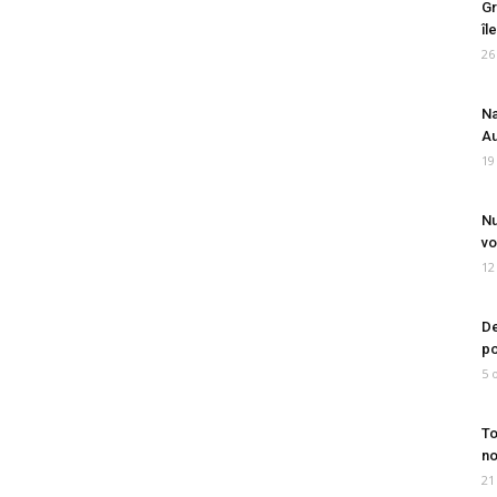
Gr
îl
26
Na
Au
19
Nu
vo
12
De
po
5 
To
no
21