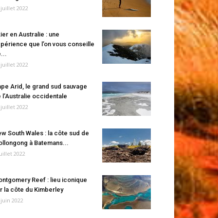
 juillet 2022
ier en Australie : une
périence que l’on vous conseille
...
 juillet 2022
pe Arid, le grand sud sauvage
 l’Australie occidentale
 juillet 2022
w South Wales : la côte sud de
llongong à Batemans...
juillet 2022
ntgomery Reef : lieu iconique
r la côte du Kimberley
 juin 2022