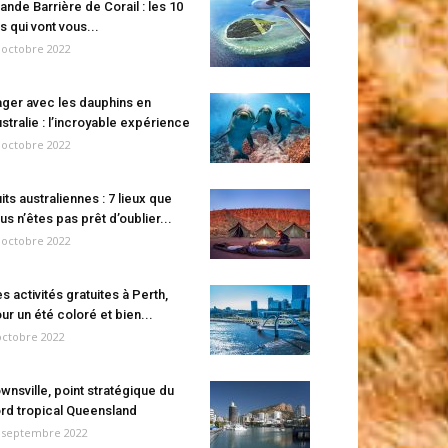
ande Barrière de Corail : les 10
es qui vont vous...
 octobre 2022
ger avec les dauphins en
stralie : l’incroyable expérience
 octobre 2022
its australiennes : 7 lieux que
us n’êtes pas prêt d’oublier...
 octobre 2022
s activités gratuites à Perth,
ur un été coloré et bien...
octobre 2022
wnsville, point stratégique du
rd tropical Queensland
 septembre 2022