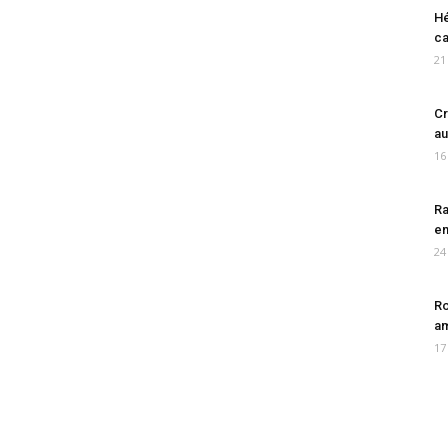
Hé
ca
21
Cr
au
16
Ra
en
24
Ro
am
17