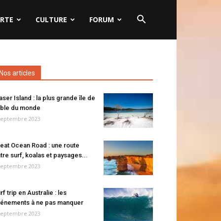
RTE
CULTURE
FORUM
Nos articles
aser Island : la plus grande île de
ble du monde
septembre 2023
eat Ocean Road : une route
tre surf, koalas et paysages...
septembre 2023
rf trip en Australie : les
énements à ne pas manquer
septembre 2023