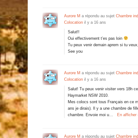
Aurore M
a répondu au sujet
Chambre indi
Colocation
il y a 16 ans
Salut!!
Oui effectivement t’es pas loin
Tu peux venir demain aprem si tu veux, 
See you
Aurore M
a répondu au sujet
Chambre indi
Colocation
il y a 16 ans
Salut! Tu peux venir visiter vers 18h ce
Haymarket NSW 2010.
Mes colocs sont tous Français en ce mo
ans je dirais). Il y a une chambre de fil
chambre. Envoie moi u…
En afficher
Aurore M
a répondu au sujet
Chambre indi