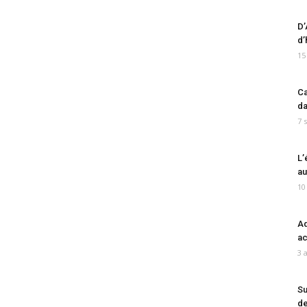
D’
d’
15
Ca
da
7 
L’
au
10
Ad
ac
3 
Su
de