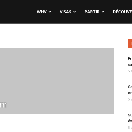
WHV
VISAS
PARTIR
DÉCOUVE
Fr
sa
5 
Gr
en
5 
-m
Su
év
5 