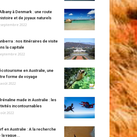
Albany à Denmark : une route
histoire et de joyaux naturels
 septembre 2022
nberra : nos itinéraires de visite
ns la capitale
septembre 2022
écotourisme en Australie, une
tre forme de voyage
 août 2022
rénaline made in Australie : les
tivités incontournables
août 2022
rf en Australie : A la recherche
 la vague...