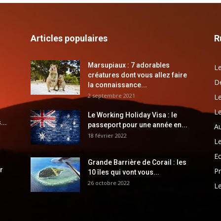
Articles populaires
R
Marsupiaux : 7 adorables
Le
créatures dont vous allez faire
Dé
la connaissance...
2 septembre 2021
Le
Le
Le Working Holiday Visa : le
...
passeport pour une année en...
Au
18 février 2022
Le
E
Grande Barrière de Corail : les
r
Pr
10 îles qui vont vous...
26 octobre 2022
Le