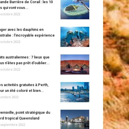
ande Barrière de Corail : les 10
es qui vont vous...
 octobre 2022
ger avec les dauphins en
stralie : l’incroyable expérience
 octobre 2022
its australiennes : 7 lieux que
us n’êtes pas prêt d’oublier...
 octobre 2022
s activités gratuites à Perth,
ur un été coloré et bien...
octobre 2022
wnsville, point stratégique du
rd tropical Queensland
 septembre 2022