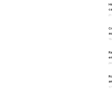
Hé
ca
21
Cr
au
16
Ra
en
24
Ro
am
17