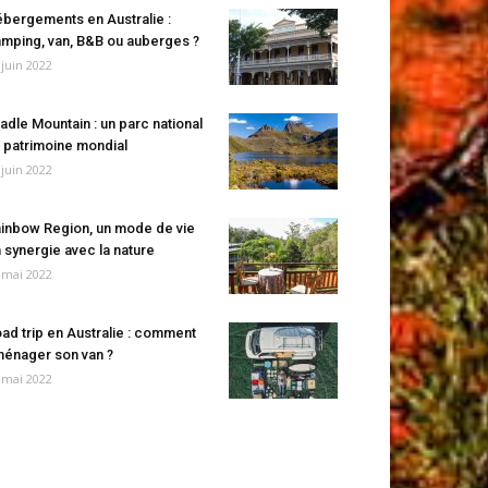
bergements en Australie :
mping, van, B&B ou auberges ?
 juin 2022
adle Mountain : un parc national
 patrimoine mondial
 juin 2022
inbow Region, un mode de vie
 synergie avec la nature
 mai 2022
ad trip en Australie : comment
énager son van ?
 mai 2022