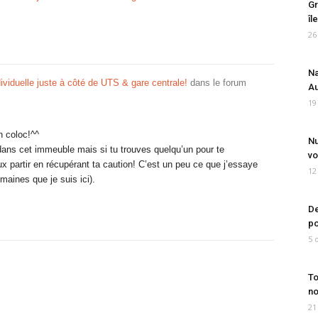
Gr
îl
26
Na
viduelle juste à côté de UTS & gare centrale!
dans le forum
Au
19
n coloc!^^
Nu
ans cet immeuble mais si tu trouves quelqu’un pour te
vo
ux partir en récupérant ta caution! C’est un peu ce que j’essaye
12
maines que je suis ici).
De
po
5 
To
no
21