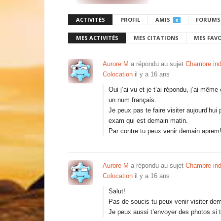
ACTIVITÉS
PROFIL
AMIS
FORUMS
0
MES ACTIVITÉS
MES CITATIONS
MES FAV
Aurore M
a répondu au sujet
Chambre indi
Colocation
il y a 16 ans
Oui j’ai vu et je t’ai répondu, j’ai mê
un num français.
Je peux pas te faire visiter aujourd’hui 
exam qui est demain matin.
Par contre tu peux venir demain aprem
Aurore M
a répondu au sujet
Chambre indi
Colocation
il y a 16 ans
Salut!
Pas de soucis tu peux venir visiter dem
Je peux aussi t’envoyer des photos si 