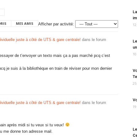
La
im
ORIS
MES AMIS
Afficher par activité:
12
viduelle juste à côté de UTS & gare centrale!
dans le forum
Le
un
10
me essayer de t’envoyer un texto mais ça a pas marché pcq c’est
pcq je suis à la bibliothèque en train de réviser pour mon dernier
Vo
Te
!
25
Vo
viduelle juste à côté de UTS & gare centrale!
dans le forum
19
ain après midi si tu veux si tu veux!
Le
tu me donne ton adresse mail.
Ce