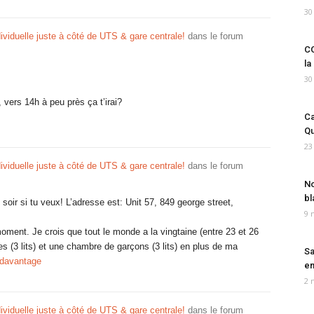
30
viduelle juste à côté de UTS & gare centrale!
dans le forum
CO
la
30
vers 14h à peu près ça t’irai?
Ca
Qu
23
viduelle juste à côté de UTS & gare centrale!
dans le forum
No
bl
 soir si tu veux! L’adresse est: Unit 57, 849 george street,
9 
ment. Je crois que tout le monde a la vingtaine (entre 23 et 26
les (3 lits) et une chambre de garçons (3 lits) en plus de ma
Sa
 davantage
em
2 
viduelle juste à côté de UTS & gare centrale!
dans le forum