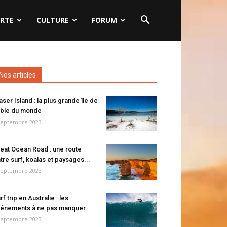
RTE
CULTURE
FORUM
Nos articles
aser Island : la plus grande île de
ble du monde
septembre 2023
eat Ocean Road : une route
tre surf, koalas et paysages...
septembre 2023
rf trip en Australie : les
énements à ne pas manquer
septembre 2023