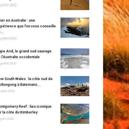
 juillet 2022
ier en Australie : une
périence que l’on vous conseille
...
 juillet 2022
pe Arid, le grand sud sauvage
 l’Australie occidentale
 juillet 2022
w South Wales : la côte sud de
llongong à Batemans...
juillet 2022
ntgomery Reef : lieu iconique
r la côte du Kimberley
 juin 2022