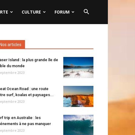
RTE
CULTURE
FORUM
Nos articles
aser Island : la plus grande île de
ble du monde
septembre 2023
eat Ocean Road : une route
tre surf, koalas et paysages...
septembre 2023
rf trip en Australie : les
énements à ne pas manquer
septembre 2023