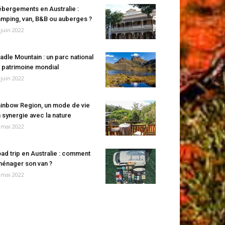
bergements en Australie :
mping, van, B&B ou auberges ?
 juin 2022
adle Mountain : un parc national
 patrimoine mondial
 juin 2022
inbow Region, un mode de vie
 synergie avec la nature
 mai 2022
ad trip en Australie : comment
énager son van ?
 mai 2022