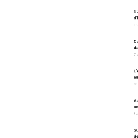
D’
d’
15
Ca
da
7 
L’
au
10
Ad
ac
3 
Su
de