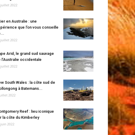
 juillet 2022
ier en Australie : une
périence que l’on vous conseille
...
 juillet 2022
pe Arid, le grand sud sauvage
 l’Australie occidentale
 juillet 2022
w South Wales : la côte sud de
llongong à Batemans...
juillet 2022
ntgomery Reef : lieu iconique
r la côte du Kimberley
 juin 2022