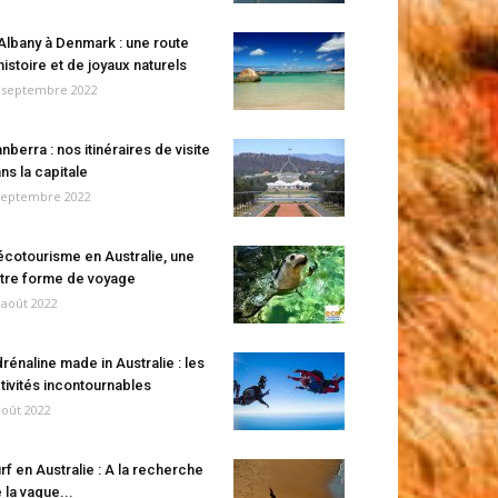
Albany à Denmark : une route
histoire et de joyaux naturels
 septembre 2022
nberra : nos itinéraires de visite
ns la capitale
septembre 2022
écotourisme en Australie, une
tre forme de voyage
 août 2022
rénaline made in Australie : les
tivités incontournables
août 2022
rf en Australie : A la recherche
 la vague...