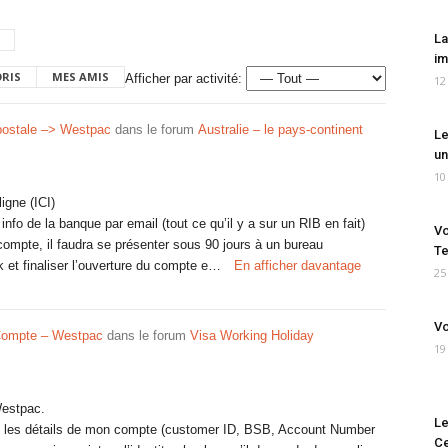
La
im
ORIS
MES AMIS
Afficher par activité:
12
postale –> Westpac
dans le forum
Australie – le pays-continent
Le
un
10
igne (ICI)
nfo de la banque par email (tout ce qu’il y a sur un RIB en fait)
Vo
compte, il faudra se présenter sous 90 jours à un bureau
Te
 et finaliser l’ouverture du compte e…
En afficher davantage
25
Vo
Compte – Westpac
dans le forum
Visa Working Holiday
19
Westpac.
Le
t les détails de mon compte (customer ID, BSB, Account Number
Ce