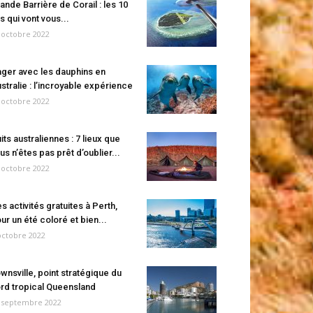
ande Barrière de Corail : les 10
es qui vont vous...
 octobre 2022
ger avec les dauphins en
stralie : l’incroyable expérience
 octobre 2022
its australiennes : 7 lieux que
us n’êtes pas prêt d’oublier...
 octobre 2022
s activités gratuites à Perth,
ur un été coloré et bien...
octobre 2022
wnsville, point stratégique du
rd tropical Queensland
 septembre 2022