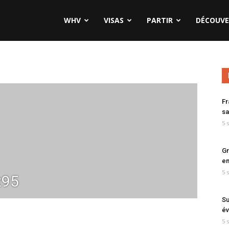
WHV
VISAS
PARTIR
DÉCOUVE
Fr
sa
5 
Gr
en
5 
t95
Su
év
5 