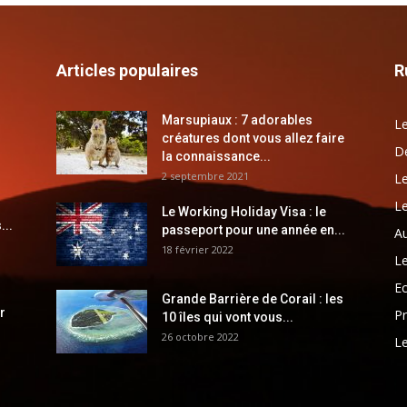
Articles populaires
R
Marsupiaux : 7 adorables
Le
créatures dont vous allez faire
Dé
la connaissance...
2 septembre 2021
Le
Le
Le Working Holiday Visa : le
...
passeport pour une année en...
Au
18 février 2022
Le
E
Grande Barrière de Corail : les
r
Pr
10 îles qui vont vous...
26 octobre 2022
Le