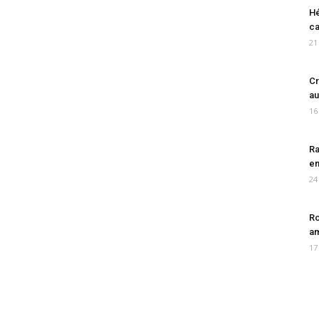
Hé
ca
21
Cr
au
16
Ra
en
24
Ro
am
17