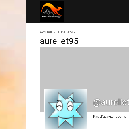
Australia-
Accueil
aureliet95
australie.com
aureliet95
@aurelie
Pas d’activité récente