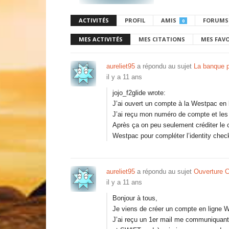
ACTIVITÉS
PROFIL
AMIS
FORUMS
0
MES ACTIVITÉS
MES CITATIONS
MES FAV
aureliet95
a répondu au sujet
La banque 
il y a 11 ans
jojo_f2glide wrote:
J’ai ouvert un compte à la Westpac en l
J’ai reçu mon numéro de compte et les i
Après ça on peu seulement créditer le 
Westpac pour compléter l’identity check
aureliet95
a répondu au sujet
Ouverture 
il y a 11 ans
Bonjour à tous,
Je viens de créer un compte en ligne 
J’ai reçu un 1er mail me communiquan