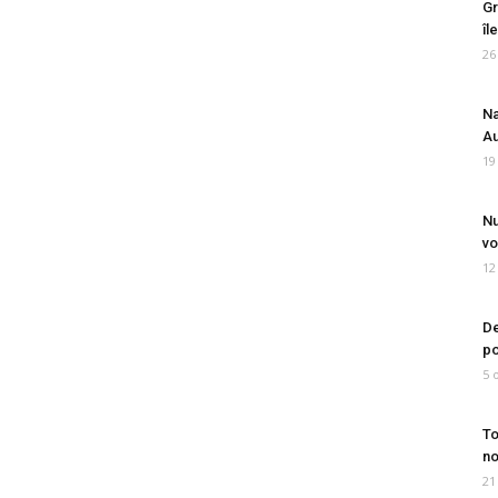
Gr
îl
26
Na
Au
19
Nu
vo
12
De
po
5 
To
no
21