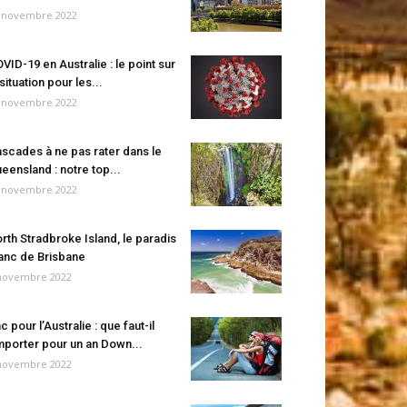
 novembre 2022
VID-19 en Australie : le point sur
 situation pour les...
 novembre 2022
scades à ne pas rater dans le
eensland : notre top...
 novembre 2022
rth Stradbroke Island, le paradis
anc de Brisbane
novembre 2022
c pour l’Australie : que faut-il
porter pour un an Down...
novembre 2022