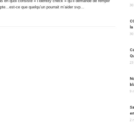
en quoi consiste « l’identity check » qu’il demande de remplir
30
ompte…est-ce que quelqu’un pourrait m’aider svp…
CO
la
30
Ca
Qu
23
No
bl
9 
Sa
em
2 