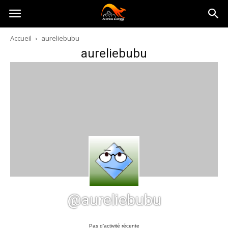
Australia-
Accueil
aureliebubu
aureliebubu
australie.com
@aureliebubu
Pas d’activité récente