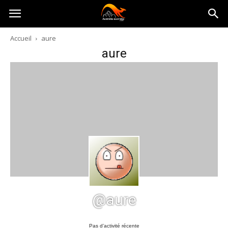
Australia-
Accueil
aure
aure
australie.com
@aure
Pas d’activité récente