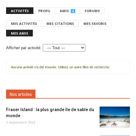
ACTIVITÉS
PROFIL
AMIS
FORUMS
0
MES ACTIVITÉS
MES CITATIONS
MES FAVORIS
MES AMIS
Afficher par activité:
Aucune activité n'a été trouvée. Utilisez un autre filtre de recherche.
Nos articles
Fraser Island : la plus grande île de sable du
monde
5 septembre 2023