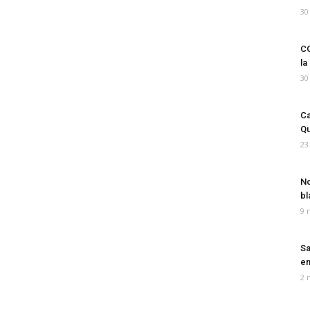
30
CO
la
30
Ca
Qu
23
No
bl
9 
Sa
em
2 