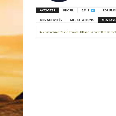
ACTIVITÉS
PROFIL
AMIS
FORUMS
0
MES ACTIVITÉS
MES CITATIONS
MES FAV
Aucune activité n'a été trouvée. Utilisez un autre filtre de re