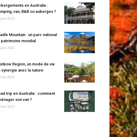
bergements en Australie :
mping, van, B&B ou auberges ?
 juin 2022
adle Mountain : un parc national
 patrimoine mondial
 juin 2022
inbow Region, un mode de vie
 synergie avec la nature
 mai 2022
ad trip en Australie : comment
énager son van ?
 mai 2022