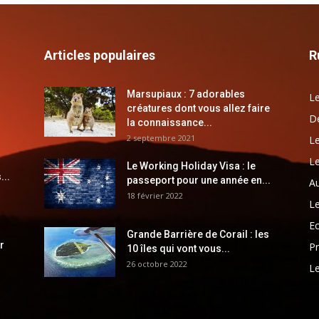
Articles populaires
R
Marsupiaux : 7 adorables
Le
créatures dont vous allez faire
Dé
la connaissance...
2 septembre 2021
Le
Le
Le Working Holiday Visa : le
...
passeport pour une année en...
Au
18 février 2022
Le
E
Grande Barrière de Corail : les
r
Pr
10 îles qui vont vous...
26 octobre 2022
Le