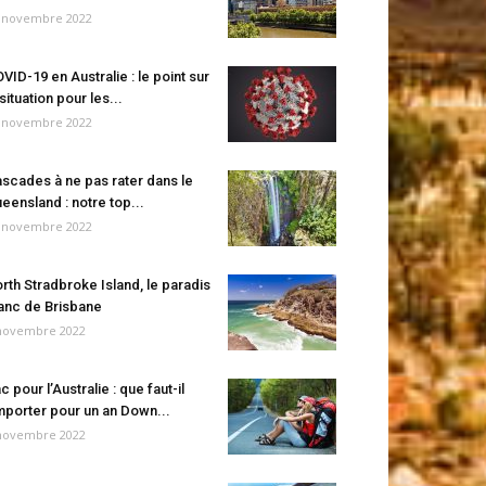
 novembre 2022
VID-19 en Australie : le point sur
 situation pour les...
 novembre 2022
scades à ne pas rater dans le
eensland : notre top...
 novembre 2022
rth Stradbroke Island, le paradis
anc de Brisbane
novembre 2022
c pour l’Australie : que faut-il
porter pour un an Down...
novembre 2022