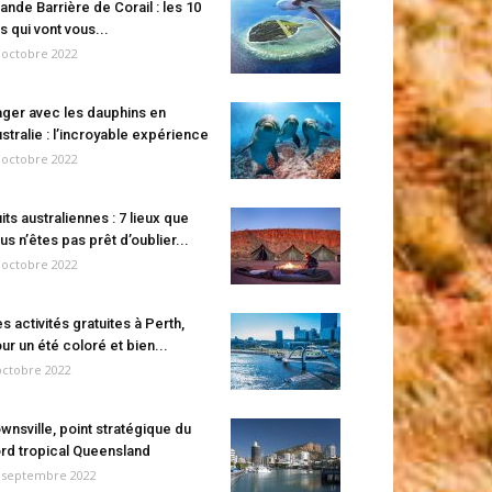
ande Barrière de Corail : les 10
es qui vont vous...
 octobre 2022
ger avec les dauphins en
stralie : l’incroyable expérience
 octobre 2022
its australiennes : 7 lieux que
us n’êtes pas prêt d’oublier...
 octobre 2022
s activités gratuites à Perth,
ur un été coloré et bien...
octobre 2022
wnsville, point stratégique du
rd tropical Queensland
 septembre 2022