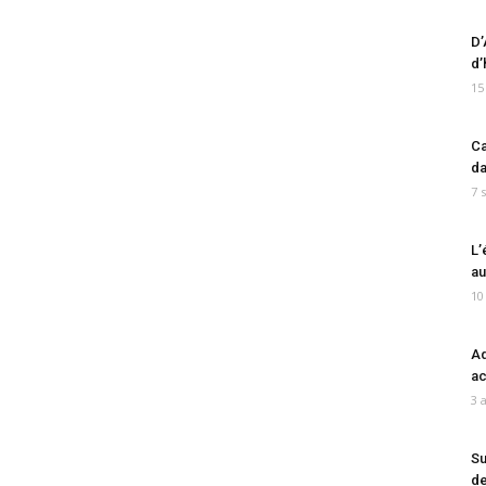
D’
d’
15
Ca
da
7 
L’
au
10
Ad
ac
3 
Su
de