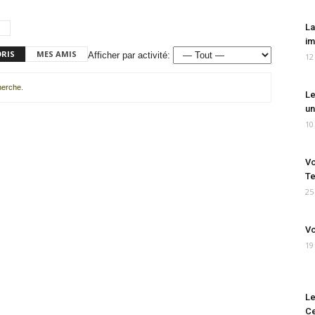
La
im
ORIS
MES AMIS
Afficher par activité:
12
cherche.
Le
un
10
Vo
Te
25
Vo
19
Le
Ce