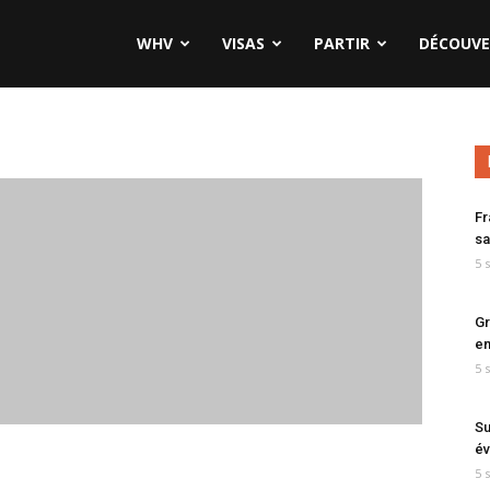
WHV
VISAS
PARTIR
DÉCOUVE
Fr
sa
5 
Gr
en
5 
Su
év
5 