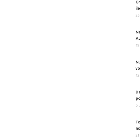
Gr
îl
26
Na
Au
19
Nu
vo
12
De
po
5 
To
no
21