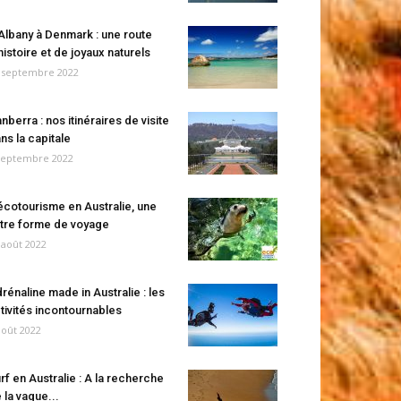
Albany à Denmark : une route
histoire et de joyaux naturels
 septembre 2022
nberra : nos itinéraires de visite
ns la capitale
septembre 2022
écotourisme en Australie, une
tre forme de voyage
 août 2022
rénaline made in Australie : les
tivités incontournables
août 2022
rf en Australie : A la recherche
 la vague...