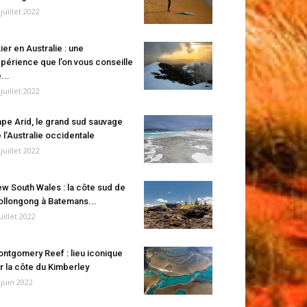
 juillet 2022
ier en Australie : une
périence que l’on vous conseille
...
 juillet 2022
pe Arid, le grand sud sauvage
 l’Australie occidentale
 juillet 2022
w South Wales : la côte sud de
llongong à Batemans...
juillet 2022
ntgomery Reef : lieu iconique
r la côte du Kimberley
 juin 2022