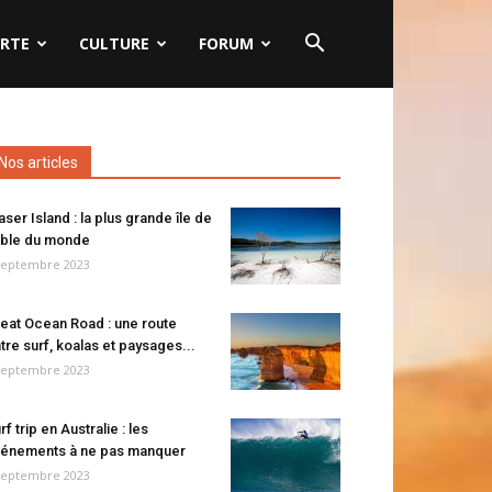
RTE
CULTURE
FORUM
Nos articles
aser Island : la plus grande île de
ble du monde
septembre 2023
eat Ocean Road : une route
tre surf, koalas et paysages...
septembre 2023
rf trip en Australie : les
énements à ne pas manquer
septembre 2023