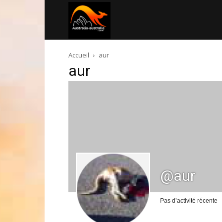
Australia-
Accueil
aur
australie.com
aur
@aur
Pas d’activité récente