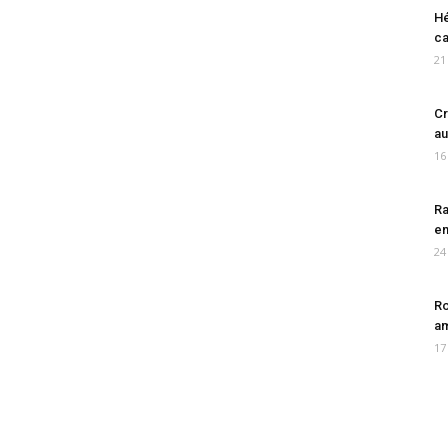
Hé
ca
21
Cr
au
16
Ra
en
24
Ro
am
17