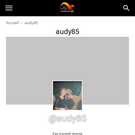
Australia-
Accueil
audy85
audy85
australie.com
@audy85
Pas d’activité récente