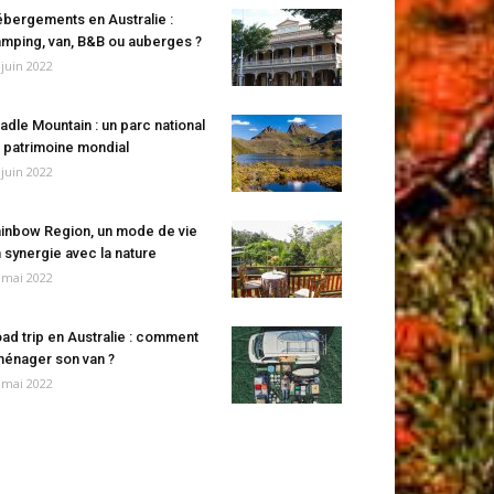
bergements en Australie :
mping, van, B&B ou auberges ?
 juin 2022
adle Mountain : un parc national
 patrimoine mondial
 juin 2022
inbow Region, un mode de vie
 synergie avec la nature
 mai 2022
ad trip en Australie : comment
énager son van ?
 mai 2022