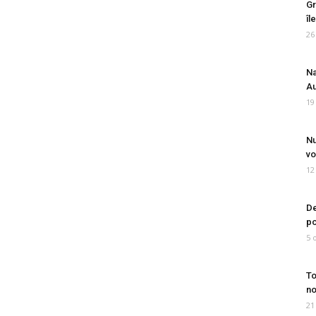
Gr
îl
26
Na
Au
19
Nu
vo
12
De
po
5 
To
no
21