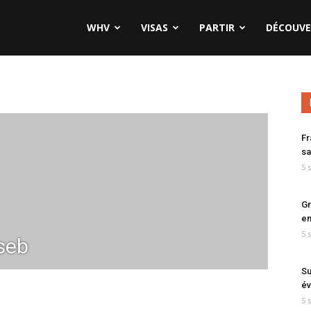
WHV
VISAS
PARTIR
DÉCOUVE
Fr
sa
5 
Gr
en
5 
seb
Su
év
5 