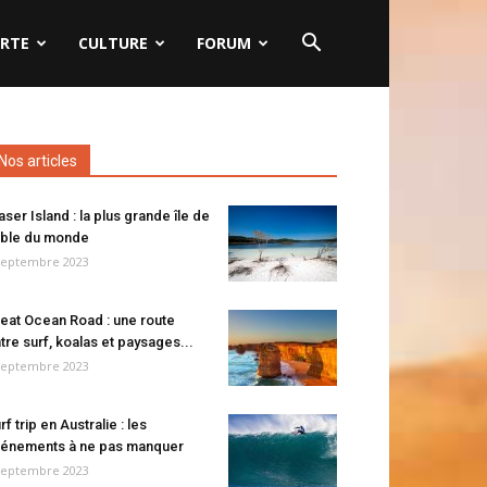
RTE
CULTURE
FORUM
Nos articles
aser Island : la plus grande île de
ble du monde
septembre 2023
eat Ocean Road : une route
tre surf, koalas et paysages...
septembre 2023
rf trip en Australie : les
énements à ne pas manquer
septembre 2023