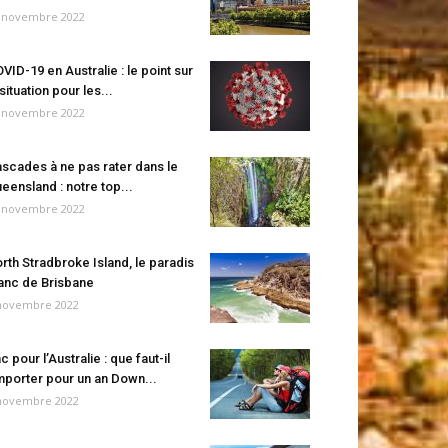
 novembre 2022
VID-19 en Australie : le point sur
 situation pour les...
 novembre 2022
scades à ne pas rater dans le
eensland : notre top...
 novembre 2022
rth Stradbroke Island, le paradis
anc de Brisbane
novembre 2022
c pour l’Australie : que faut-il
porter pour un an Down...
novembre 2022