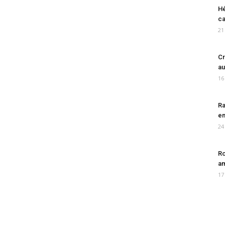
Hé
ca
21
Cr
au
16
Ra
en
24
Ro
am
17