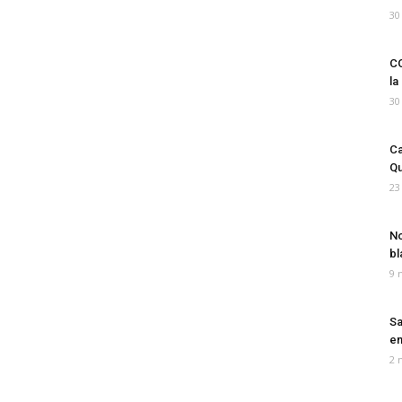
30
CO
la
30
Ca
Qu
23
No
bl
9 
Sa
em
2 