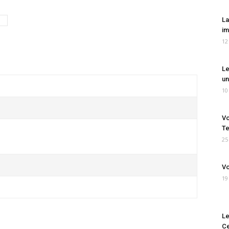
La
im
12
Le
un
10
Vo
Te
25
Vo
19
Le
Ce