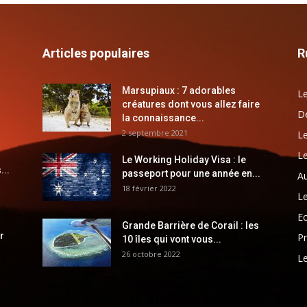
Articles populaires
R
Marsupiaux : 7 adorables
Le
créatures dont vous allez faire
Dé
la connaissance...
2 septembre 2021
Le
Le
Le Working Holiday Visa : le
...
passeport pour une année en...
Au
18 février 2022
Le
E
Grande Barrière de Corail : les
r
Pr
10 îles qui vont vous...
26 octobre 2022
Le