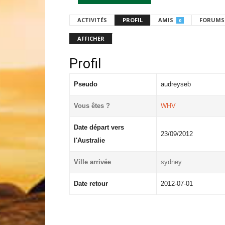
ACTIVITÉS
PROFIL
AMIS
FORUMS
0
AFFICHER
Profil
Pseudo
audreyseb
Vous êtes ?
WHV
Date départ vers
23/09/2012
l'Australie
Ville arrivée
sydney
Date retour
2012-07-01