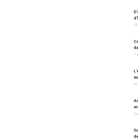
D’
d’
15
Ca
da
7 
L’
au
10
Ad
ac
3 
Su
de