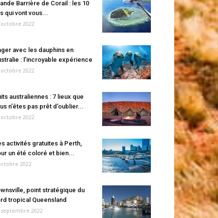
ande Barrière de Corail : les 10
es qui vont vous...
 octobre 2022
ger avec les dauphins en
stralie : l’incroyable expérience
 octobre 2022
its australiennes : 7 lieux que
us n’êtes pas prêt d’oublier...
 octobre 2022
s activités gratuites à Perth,
ur un été coloré et bien...
octobre 2022
wnsville, point stratégique du
rd tropical Queensland
 septembre 2022