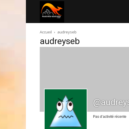
Australia-
Accueil
audreyseb
australie.com
audreyseb
@audrey
Pas d’activité récente