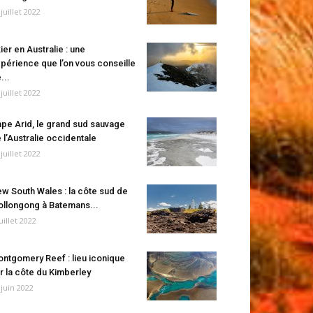
 juillet 2022
ier en Australie : une
périence que l’on vous conseille
...
 juillet 2022
pe Arid, le grand sud sauvage
 l’Australie occidentale
 juillet 2022
w South Wales : la côte sud de
llongong à Batemans...
juillet 2022
ntgomery Reef : lieu iconique
r la côte du Kimberley
 juin 2022