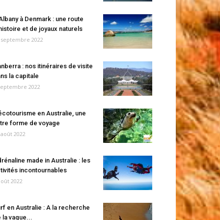
Albany à Denmark : une route
histoire et de joyaux naturels
 septembre 2022
nberra : nos itinéraires de visite
ns la capitale
septembre 2022
écotourisme en Australie, une
tre forme de voyage
 août 2022
rénaline made in Australie : les
tivités incontournables
août 2022
rf en Australie : A la recherche
 la vague...