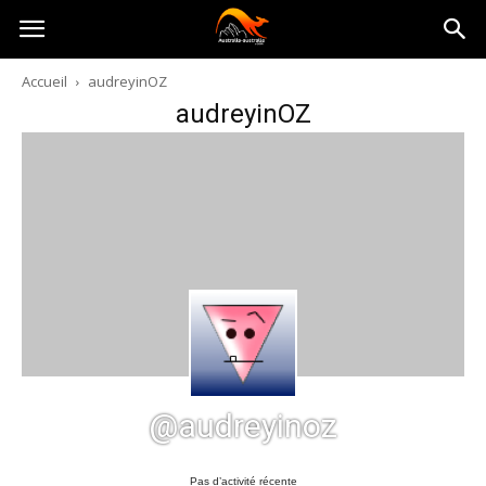
Australia-
Accueil
audreyinOZ
audreyinOZ
australie.com
@audreyinoz
Pas d’activité récente