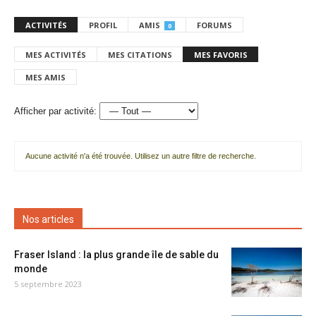
ACTIVITÉS
PROFIL
AMIS
FORUMS
0
MES ACTIVITÉS
MES CITATIONS
MES FAVORIS
MES AMIS
Afficher par activité:
Aucune activité n'a été trouvée. Utilisez un autre filtre de recherche.
Nos articles
Fraser Island : la plus grande île de sable du
monde
5 septembre 2023