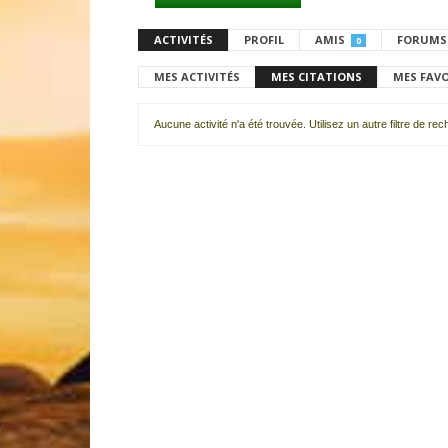
ACTIVITÉS
PROFIL
AMIS
FORUMS
0
MES ACTIVITÉS
MES CITATIONS
MES FAV
Aucune activité n'a été trouvée. Utilisez un autre filtre de re