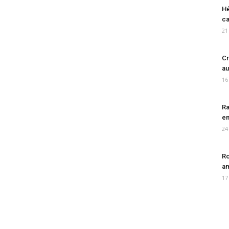
Hé
ca
21
Cr
au
16
Ra
en
24
Ro
am
17