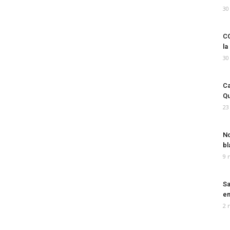
30
CO
la
30
Ca
Qu
23
No
bl
9 
Sa
em
2 