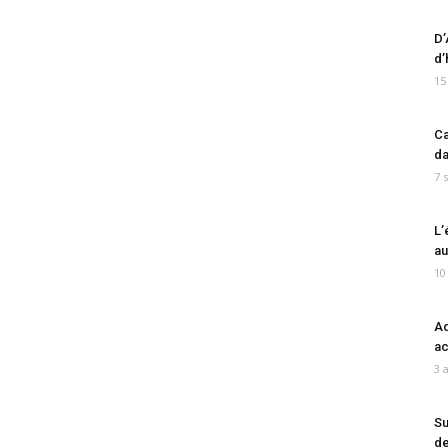
D’
d’
15
Ca
da
7 
L’
au
10
Ad
ac
3 
Su
de