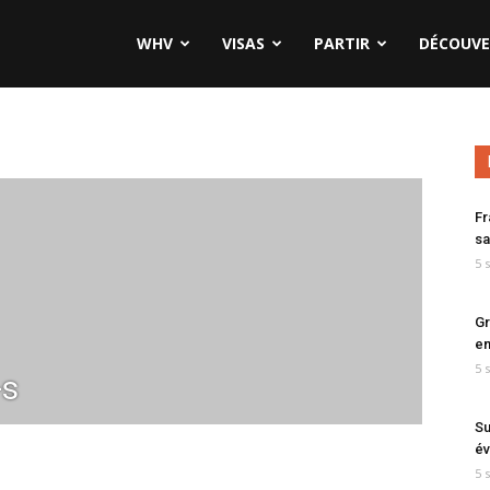
WHV
VISAS
PARTIR
DÉCOUVE
Fr
sa
5 
Gr
en
5 
-s
Su
év
5 