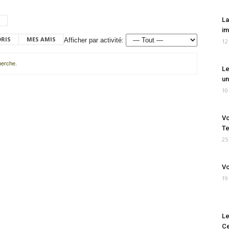
La
im
ORIS
MES AMIS
Afficher par activité:
12
cherche.
Le
un
10
Vo
Te
25
Vo
19
Le
Ce