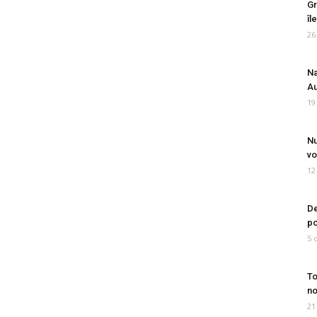
Gr
îl
26
Na
Au
19
Nu
vo
12
De
po
5 
To
no
21