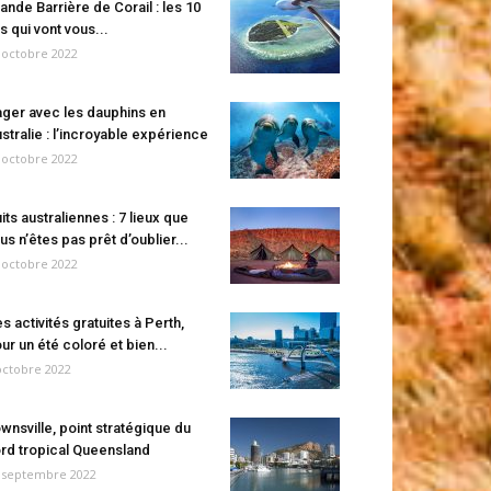
ande Barrière de Corail : les 10
es qui vont vous...
 octobre 2022
ger avec les dauphins en
stralie : l’incroyable expérience
 octobre 2022
its australiennes : 7 lieux que
us n’êtes pas prêt d’oublier...
 octobre 2022
s activités gratuites à Perth,
ur un été coloré et bien...
octobre 2022
wnsville, point stratégique du
rd tropical Queensland
 septembre 2022