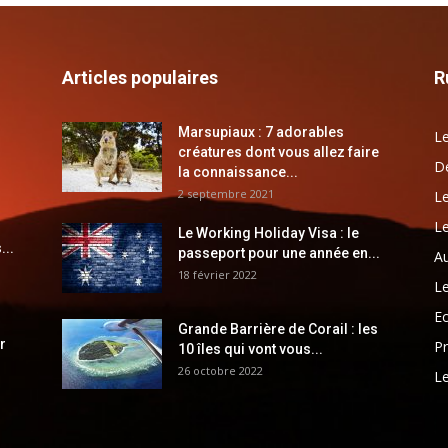
Articles populaires
R
Marsupiaux : 7 adorables
Le
créatures dont vous allez faire
Dé
la connaissance...
2 septembre 2021
Le
Le
Le Working Holiday Visa : le
...
passeport pour une année en...
Au
18 février 2022
Le
E
Grande Barrière de Corail : les
r
Pr
10 îles qui vont vous...
26 octobre 2022
Le