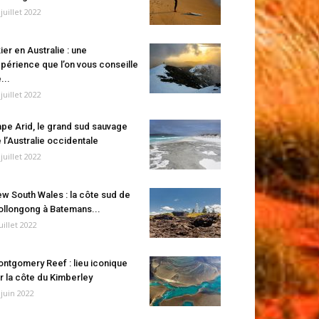
 juillet 2022
ier en Australie : une
périence que l’on vous conseille
...
 juillet 2022
pe Arid, le grand sud sauvage
 l’Australie occidentale
 juillet 2022
w South Wales : la côte sud de
llongong à Batemans...
juillet 2022
ntgomery Reef : lieu iconique
r la côte du Kimberley
 juin 2022