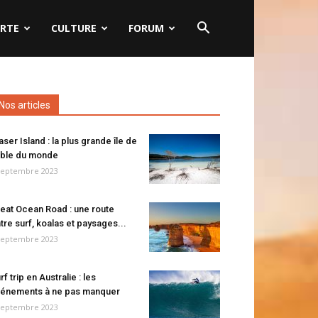
RTE
CULTURE
FORUM
Nos articles
aser Island : la plus grande île de
ble du monde
septembre 2023
eat Ocean Road : une route
tre surf, koalas et paysages...
septembre 2023
rf trip en Australie : les
énements à ne pas manquer
septembre 2023