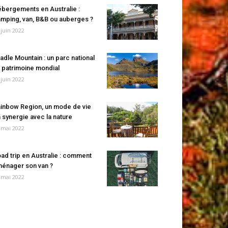
bergements en Australie :
mping, van, B&B ou auberges ?
 juin 2022
adle Mountain : un parc national
 patrimoine mondial
 juin 2022
inbow Region, un mode de vie
 synergie avec la nature
 mai 2022
ad trip en Australie : comment
énager son van ?
 mai 2022