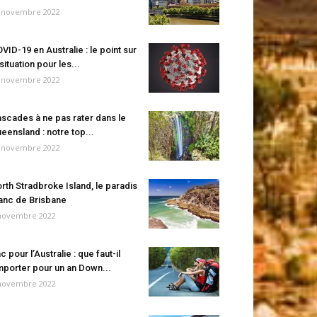
 novembre 2022
VID-19 en Australie : le point sur
 situation pour les...
 novembre 2022
scades à ne pas rater dans le
eensland : notre top...
 novembre 2022
rth Stradbroke Island, le paradis
anc de Brisbane
novembre 2022
c pour l’Australie : que faut-il
porter pour un an Down...
novembre 2022