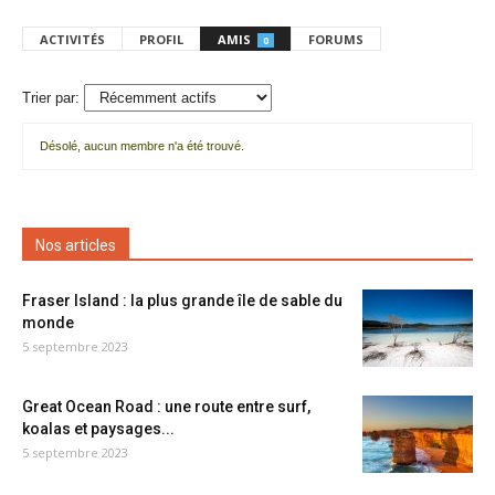
ACTIVITÉS
PROFIL
AMIS
FORUMS
0
Trier par:
Désolé, aucun membre n'a été trouvé.
Mes
amis
Nos articles
Fraser Island : la plus grande île de sable du
monde
5 septembre 2023
Great Ocean Road : une route entre surf,
koalas et paysages...
5 septembre 2023