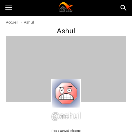
Australia-
Accueil
Ashul
Ashul
australie.com
@ashul
Pas d’activité récente