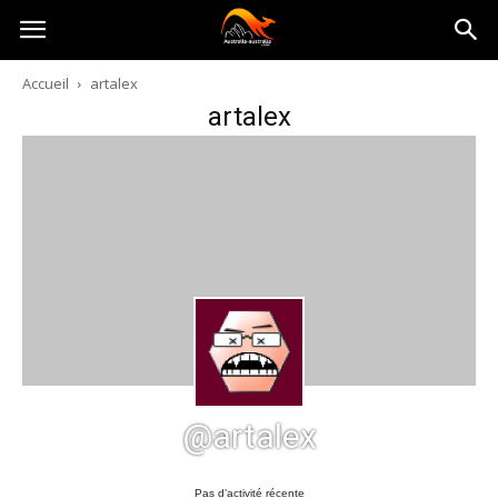
Australia-
Accueil
artalex
artalex
australie.com
@artalex
Pas d’activité récente