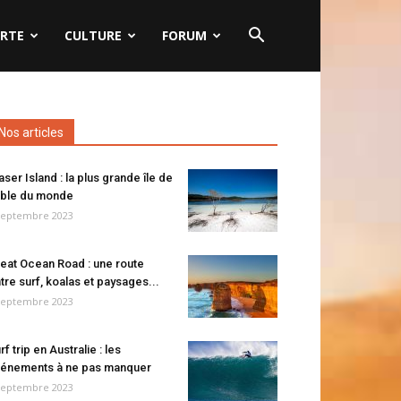
RTE
CULTURE
FORUM
Nos articles
aser Island : la plus grande île de
ble du monde
septembre 2023
eat Ocean Road : une route
tre surf, koalas et paysages...
septembre 2023
rf trip en Australie : les
énements à ne pas manquer
septembre 2023