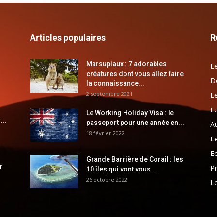
Articles populaires
R
Marsupiaux : 7 adorables
Le
créatures dont vous allez faire
Dé
la connaissance...
2 septembre 2021
Le
Le
Le Working Holiday Visa : le
...
passeport pour une année en...
Au
18 février 2022
Le
E
Grande Barrière de Corail : les
r
Pr
10 îles qui vont vous...
26 octobre 2022
Le