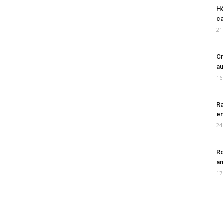
Hé
ca
21
Cr
au
16
Ra
en
24
Ro
am
17