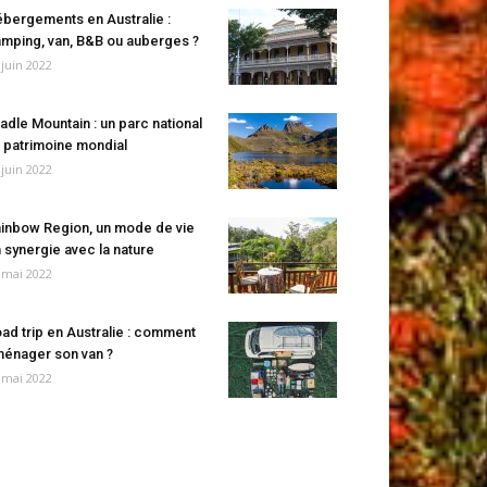
bergements en Australie :
mping, van, B&B ou auberges ?
 juin 2022
adle Mountain : un parc national
 patrimoine mondial
 juin 2022
inbow Region, un mode de vie
 synergie avec la nature
 mai 2022
ad trip en Australie : comment
énager son van ?
 mai 2022