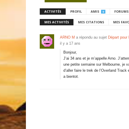
ACTIVITÉS
PROFIL
AMIS
FORUMS
0
MES ACTIVITÉS
MES CITATIONS
MES FAV
ARNO M
a répondu au sujet
Départ pour
il y a 17 ans
Bonjour,
J’ai 34 ans et je m’appelle Arno. J’att
une petite semaine sur Melbourne, je vai
d’aller faire le trek de l’Overland Trac
a bientot.