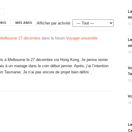
La
im
ORIS
MES AMIS
Afficher par activité:
12
 Melbourne 27 décembre
dans le forum
Voyager ensemble
Le
un
10
erris à Melbourne le 27 décembre via Hong Kong. Je pense rester
s à un mariage dans le coin début janvier. Après, j’ai l’intention
Vo
k en Tasmanie. Je n’ai pas encore de projet bien défini…
Te
25
Vo
19
Le
Ce