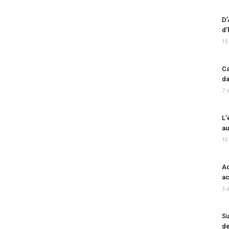
D’
d’
15
Ca
da
7 
L’
au
10
Ad
ac
3 
Su
de