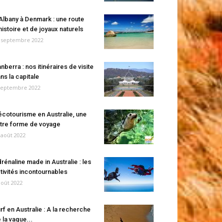
Albany à Denmark : une route
histoire et de joyaux naturels
 septembre 2022
nberra : nos itinéraires de visite
ns la capitale
septembre 2022
écotourisme en Australie, une
tre forme de voyage
 août 2022
rénaline made in Australie : les
tivités incontournables
août 2022
rf en Australie : A la recherche
 la vague...