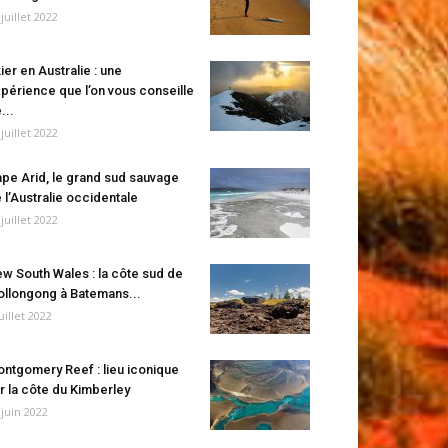
 juillet 2022
ier en Australie : une
périence que l’on vous conseille
...
 juillet 2022
pe Arid, le grand sud sauvage
 l’Australie occidentale
 juillet 2022
w South Wales : la côte sud de
llongong à Batemans...
juillet 2022
ntgomery Reef : lieu iconique
r la côte du Kimberley
 juin 2022