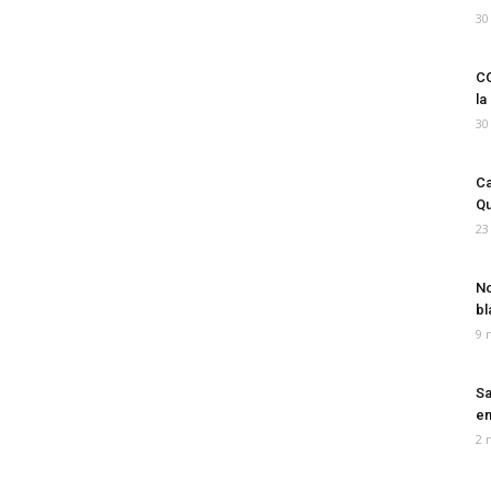
30
CO
la
30
Ca
Qu
23
No
bl
9 
Sa
em
2 