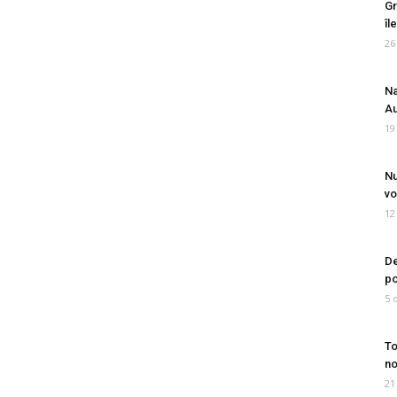
Gr
îl
26
Na
Au
19
Nu
vo
12
De
po
5 
To
no
21