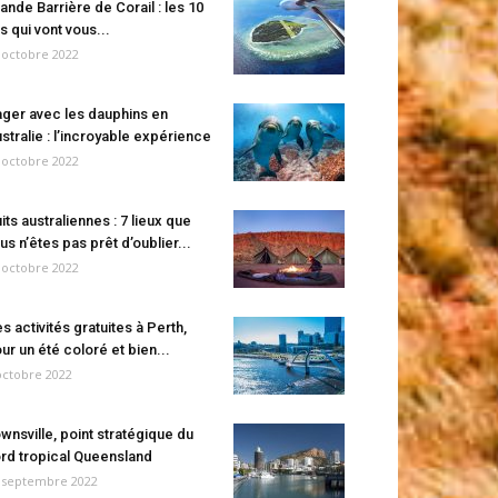
ande Barrière de Corail : les 10
es qui vont vous...
 octobre 2022
ger avec les dauphins en
stralie : l’incroyable expérience
 octobre 2022
its australiennes : 7 lieux que
us n’êtes pas prêt d’oublier...
 octobre 2022
s activités gratuites à Perth,
ur un été coloré et bien...
octobre 2022
wnsville, point stratégique du
rd tropical Queensland
 septembre 2022