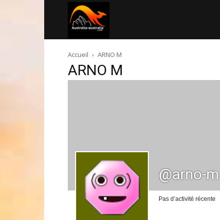
Australia-
Accueil
ARNO M
australie.com
ARNO M
@arno-m
Pas d’activité récente