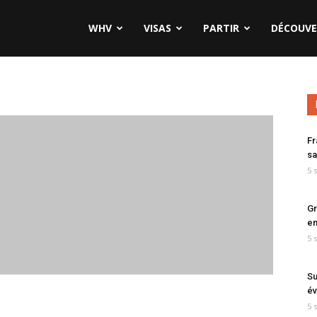
WHV
VISAS
PARTIR
DÉCOUVE
Fr
sa
5 
Gr
en
5 
Su
év
5 