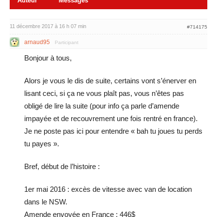
Auteur
Messages
11 décembre 2017 à 16 h 07 min
#714175
arnaud95
Participant
Bonjour à tous,
Alors je vous le dis de suite, certains vont s’énerver en
lisant ceci, si ça ne vous plaît pas, vous n’êtes pas
obligé de lire la suite (pour info ça parle d’amende
impayée et de recouvrement une fois rentré en france).
Je ne poste pas ici pour entendre « bah tu joues tu perds
tu payes ».
Bref, début de l’histoire :
1er mai 2016 : excès de vitesse avec van de location
dans le NSW.
Amende envoyée en France : 446$