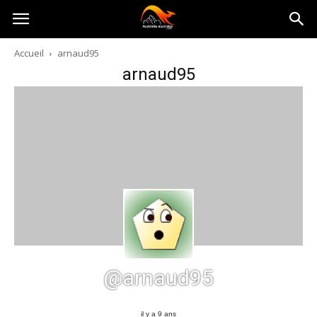
Australia-
Accueil
arnaud95
arnaud95
australie.com
@arnaud95
il y a 9 ans