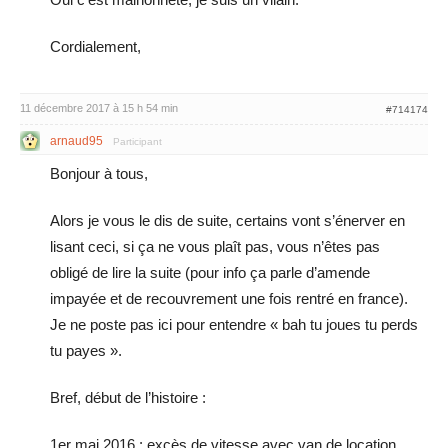
Cordialement,
11 décembre 2017 à 15 h 54 min
#714174
arnaud95
Participant
Bonjour à tous,
Alors je vous le dis de suite, certains vont s’énerver en
lisant ceci, si ça ne vous plaît pas, vous n’êtes pas
obligé de lire la suite (pour info ça parle d’amende
impayée et de recouvrement une fois rentré en france).
Je ne poste pas ici pour entendre « bah tu joues tu perds
tu payes ».
Bref, début de l’histoire :
1er mai 2016 : excès de vitesse avec van de location