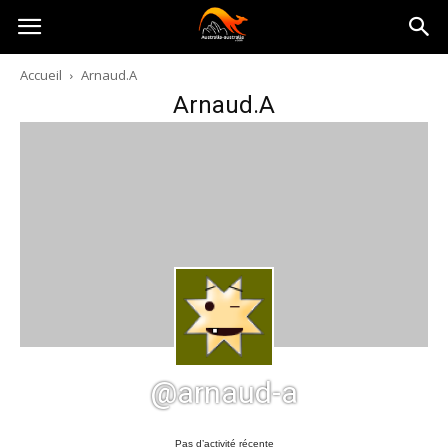
Australia-
Accueil
Arnaud.A
Arnaud.A
australie.com
@arnaud-a
Pas d’activité récente