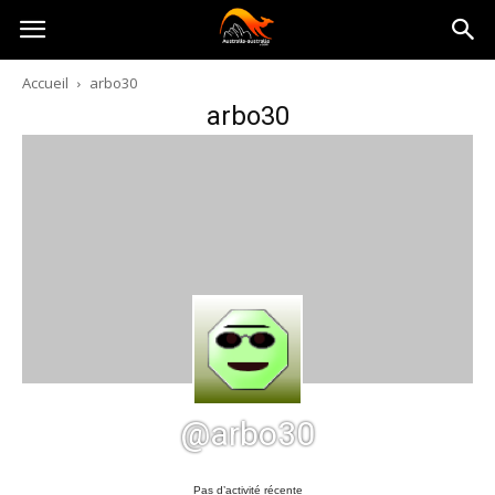
Australia-
Accueil
arbo30
arbo30
australie.com
@arbo30
Pas d’activité récente