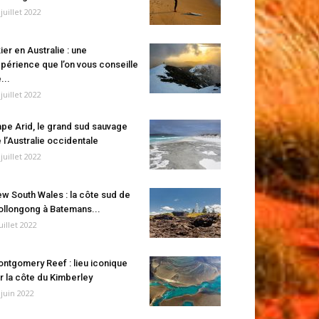
 juillet 2022
ier en Australie : une
périence que l’on vous conseille
...
 juillet 2022
pe Arid, le grand sud sauvage
 l’Australie occidentale
 juillet 2022
w South Wales : la côte sud de
llongong à Batemans...
juillet 2022
ntgomery Reef : lieu iconique
r la côte du Kimberley
 juin 2022