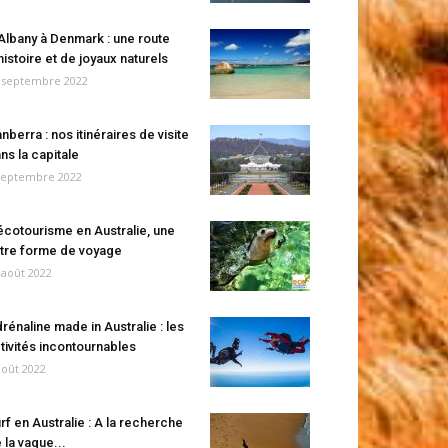
Albany à Denmark : une route
histoire et de joyaux naturels
 septembre 2022
nberra : nos itinéraires de visite
ns la capitale
septembre 2022
écotourisme en Australie, une
tre forme de voyage
 août 2022
rénaline made in Australie : les
tivités incontournables
août 2022
rf en Australie : A la recherche
 la vague...