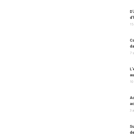
D’
d’
15
Ca
da
7 
L’
au
10
Ad
ac
3 
Su
de