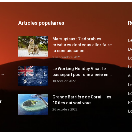
Articles populaires
R
Marsupiaux : 7 adorables
Le
créatures dont vous allez faire
Dé
la connaissance...
2 septembre 2021
Le
Le
Le Working Holiday Visa : le
...
passeport pour une année en...
Au
18 février 2022
Le
E
Grande Barrière de Corail : les
r
Pr
10 îles qui vont vous...
26 octobre 2022
Le