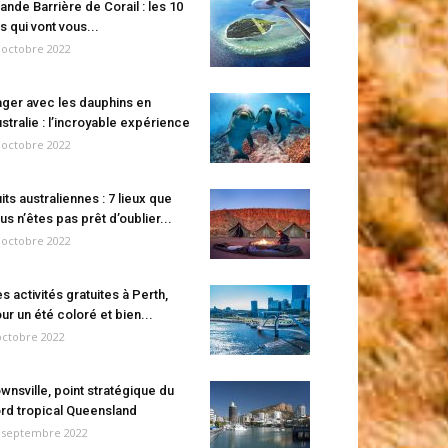
ande Barrière de Corail : les 10
es qui vont vous...
 octobre 2022
ger avec les dauphins en
stralie : l’incroyable expérience
 octobre 2022
its australiennes : 7 lieux que
us n’êtes pas prêt d’oublier...
 octobre 2022
s activités gratuites à Perth,
ur un été coloré et bien...
octobre 2022
wnsville, point stratégique du
rd tropical Queensland
 septembre 2022