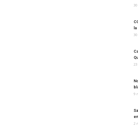
30
CO
la
30
Ca
Qu
23
No
bl
9 
Sa
em
2 