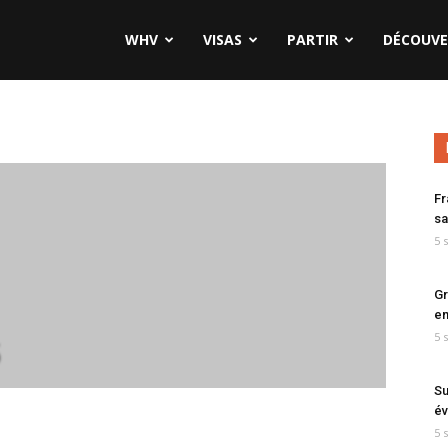
WHV
VISAS
PARTIR
DÉCOUVE
Fr
sa
5 
Gr
en
5 
5
Su
év
5 