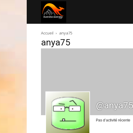
Australia-
Accueil
anya75
australie.com
anya75
@anya7
Pas d’activité récente