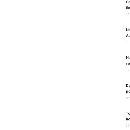
Gr
îl
26
Na
Au
19
Nu
vo
12
De
po
5 
To
no
21