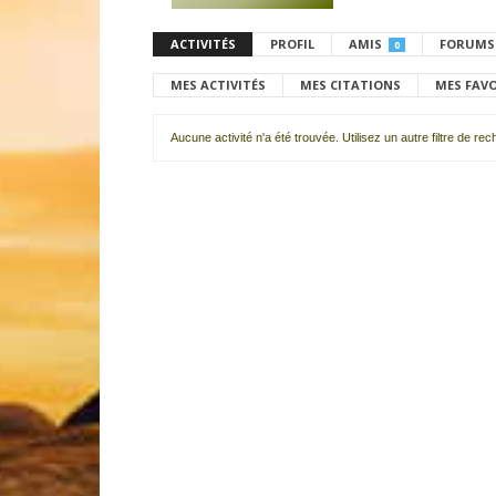
ACTIVITÉS
PROFIL
AMIS
FORUMS
0
MES ACTIVITÉS
MES CITATIONS
MES FAV
Aucune activité n'a été trouvée. Utilisez un autre filtre de re