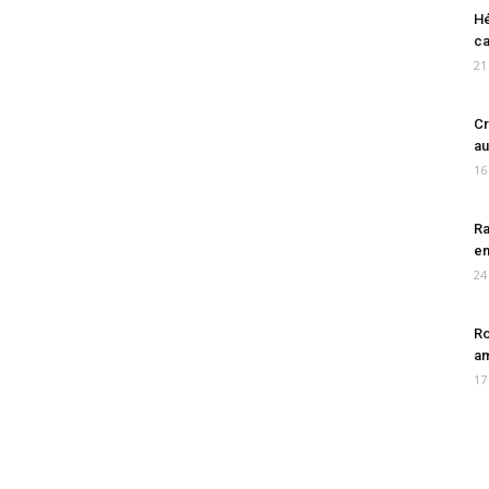
Hé
ca
21
Cr
au
16
Ra
en
24
Ro
am
17