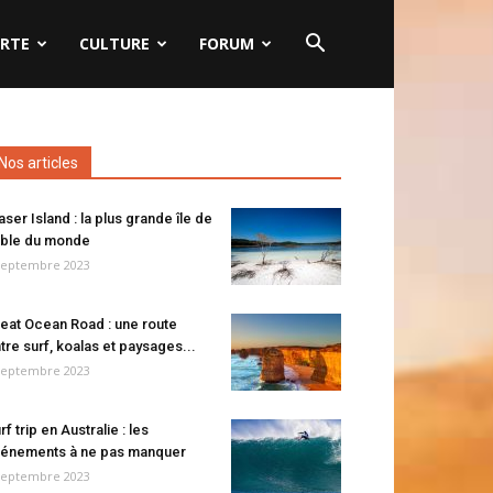
RTE
CULTURE
FORUM
Nos articles
aser Island : la plus grande île de
ble du monde
septembre 2023
eat Ocean Road : une route
tre surf, koalas et paysages...
septembre 2023
rf trip en Australie : les
énements à ne pas manquer
septembre 2023