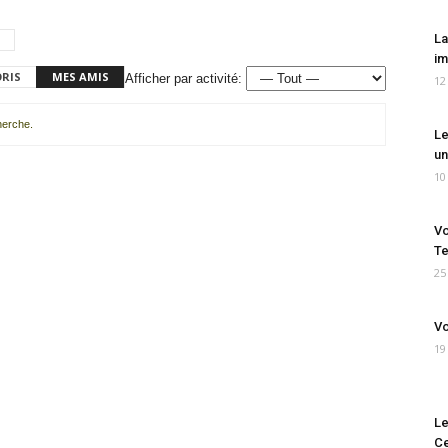
La
im
ORIS
MES AMIS
Afficher par activité:
12
cherche.
Le
un
10
Vo
Te
25
Vo
19
Le
Ce