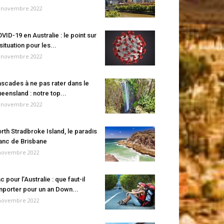
 novembre 2022
VID-19 en Australie : le point sur
 situation pour les...
 novembre 2022
scades à ne pas rater dans le
eensland : notre top...
 novembre 2022
rth Stradbroke Island, le paradis
anc de Brisbane
novembre 2022
c pour l’Australie : que faut-il
porter pour un an Down...
novembre 2022