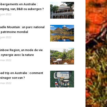
bergements en Australie :
mping, van, B&B ou auberges ?
 juin 2022
adle Mountain : un parc national
 patrimoine mondial
 juin 2022
inbow Region, un mode de vie
 synergie avec la nature
 mai 2022
ad trip en Australie : comment
énager son van ?
 mai 2022