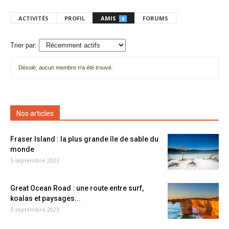
ACTIVITÉS
PROFIL
AMIS
FORUMS
0
Trier par:
Désolé, aucun membre n'a été trouvé.
Mes
amis
Nos articles
Fraser Island : la plus grande île de sable du
monde
5 septembre 2023
Great Ocean Road : une route entre surf,
koalas et paysages...
5 septembre 2023