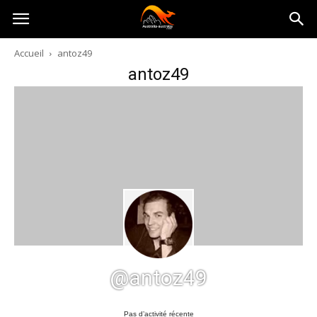
Australia-
Accueil
antoz49
antoz49
australie.com
@antoz49
Pas d’activité récente