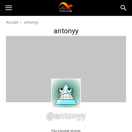
Australia-
Accueil
antonyy
antonyy
australie.com
@antonyy
Pas d’activité récente