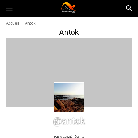
Australia-
Accueil
Antok
Antok
australie.com
@antok
Pas d’activité récente