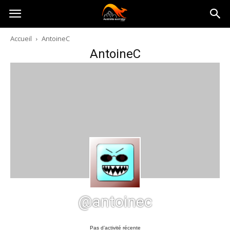
Australia-
Accueil
AntoineC
AntoineC
australie.com
@antoinec
Pas d’activité récente