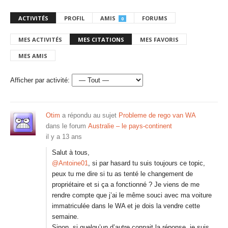
ACTIVITÉS
PROFIL
AMIS
FORUMS
0
MES ACTIVITÉS
MES CITATIONS
MES FAVORIS
MES AMIS
Afficher par activité:
Otim
a répondu au sujet
Probleme de rego van WA
dans le forum
Australie – le pays-continent
il y a 13 ans
Salut à tous,
@Antoine01
, si par hasard tu suis toujours ce topic,
peux tu me dire si tu as tenté le changement de
propriétaire et si ça a fonctionné ? Je viens de me
rendre compte que j’ai le même souci avec ma voiture
immatriculée dans le WA et je dois la vendre cette
semaine.
Sinon, si quelqu’un d’autre connait la réponse, je suis