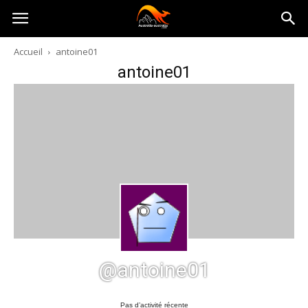
Australia-
Accueil
antoine01
antoine01
australie.com
@antoine01
Pas d’activité récente