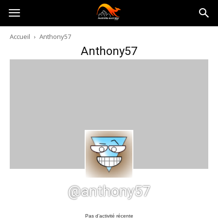
Australia-
Accueil
Anthony57
Anthony57
australie.com
@anthony57
Pas d’activité récente