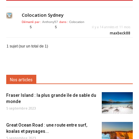
Colocation Sydney
Démarré par :
Anthony57
dans :
Colocation
il y a 14 années et 11 mois
5
5
maxbeck88
1 sujet (sur un total de 1)
Nos articles
Fraser Island : la plus grande île de sable du
monde
5 septembre 2023
Great Ocean Road : une route entre surf,
koalas et paysages...
5 septembre 2023