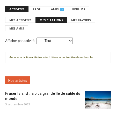
ACTIVITÉS
PROFIL
AMIS
FORUMS
0
MES ACTIVITÉS
MES CITATIONS
MES FAVORIS
MES AMIS
Afficher par activité:
Aucune activité n'a été trouvée. Utilisez un autre filtre de recherche.
Nos articles
Fraser Island : la plus grande île de sable du
monde
5 septembre 2023