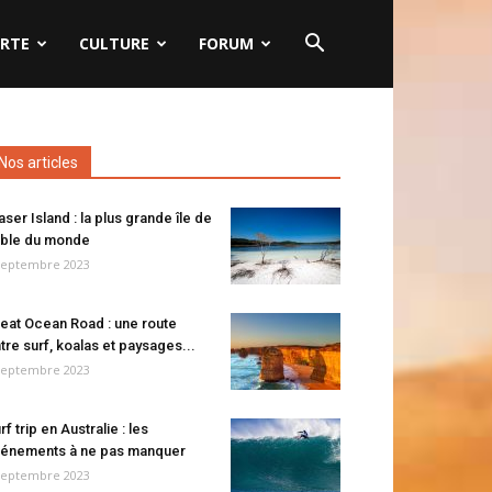
RTE
CULTURE
FORUM
Nos articles
aser Island : la plus grande île de
ble du monde
septembre 2023
eat Ocean Road : une route
tre surf, koalas et paysages...
septembre 2023
rf trip en Australie : les
énements à ne pas manquer
septembre 2023