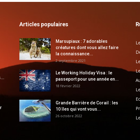
Articles populaires
R
Marsupiaux : 7 adorables
Le
créatures dont vous allez faire
Dé
la connaissance...
2 septembre 2021
Le
Le
Le Working Holiday Visa : le
...
passeport pour une année en...
Au
18 février 2022
Le
E
Grande Barrière de Corail : les
r
Pr
10 îles qui vont vous...
26 octobre 2022
Le