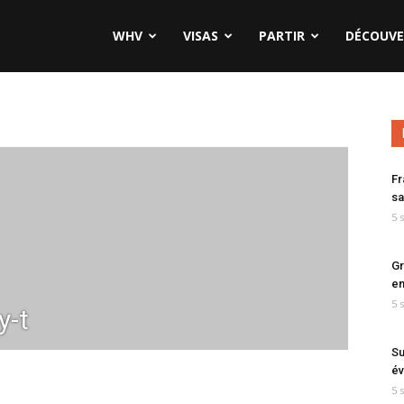
WHV
VISAS
PARTIR
DÉCOUVE
Fr
sa
5 
Gr
en
5 
y-t
Su
év
5 