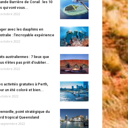
ande Barrière de Corail : les 10
es qui vont vous...
 octobre 2022
ger avec les dauphins en
stralie : l’incroyable expérience
 octobre 2022
its australiennes : 7 lieux que
us n’êtes pas prêt d’oublier...
 octobre 2022
s activités gratuites à Perth,
ur un été coloré et bien...
octobre 2022
wnsville, point stratégique du
rd tropical Queensland
 septembre 2022