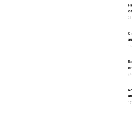
Hé
ca
21
Cr
au
16
Ra
en
24
Ro
am
17