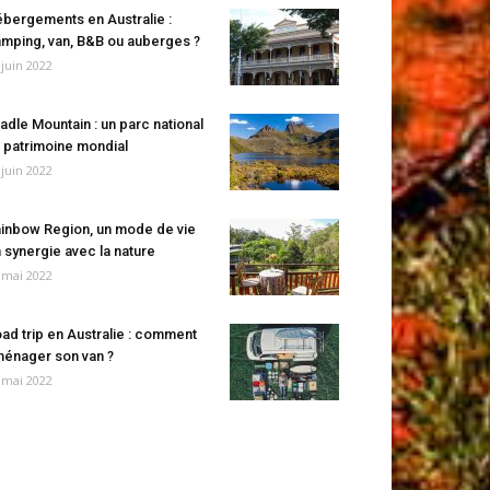
bergements en Australie :
mping, van, B&B ou auberges ?
 juin 2022
adle Mountain : un parc national
 patrimoine mondial
 juin 2022
inbow Region, un mode de vie
 synergie avec la nature
 mai 2022
ad trip en Australie : comment
énager son van ?
 mai 2022