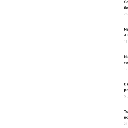
Gr
îl
26
Na
Au
19
Nu
vo
12
De
po
5 
To
no
21