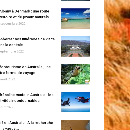
Albany à Denmark : une route
histoire et de joyaux naturels
 septembre 2022
nberra : nos itinéraires de visite
ns la capitale
septembre 2022
écotourisme en Australie, une
tre forme de voyage
 août 2022
rénaline made in Australie : les
tivités incontournables
août 2022
rf en Australie : A la recherche
 la vague...