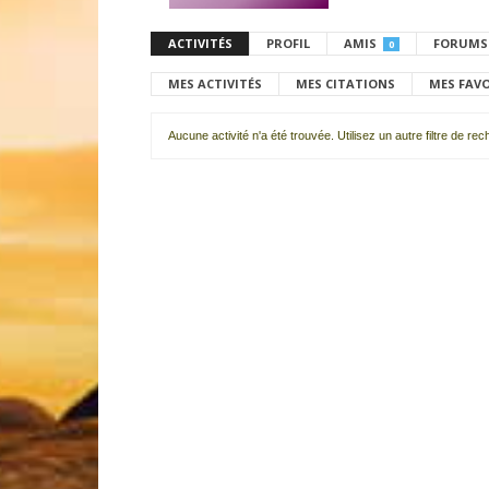
ACTIVITÉS
PROFIL
AMIS
FORUMS
0
MES ACTIVITÉS
MES CITATIONS
MES FAV
Aucune activité n'a été trouvée. Utilisez un autre filtre de re