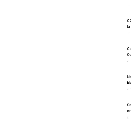
30
CO
la
30
Ca
Qu
23
No
bl
9 
Sa
em
2 