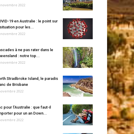
 novembre 2022
VID-19 en Australie : le point sur
 situation pour les...
 novembre 2022
scades à ne pas rater dans le
eensland : notre top...
 novembre 2022
rth Stradbroke Island, le paradis
anc de Brisbane
novembre 2022
c pour l’Australie : que faut-il
porter pour un an Down...
novembre 2022