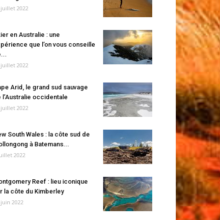
 juillet 2022
ier en Australie : une
périence que l’on vous conseille
...
 juillet 2022
pe Arid, le grand sud sauvage
 l’Australie occidentale
 juillet 2022
w South Wales : la côte sud de
llongong à Batemans...
juillet 2022
ntgomery Reef : lieu iconique
r la côte du Kimberley
 juin 2022