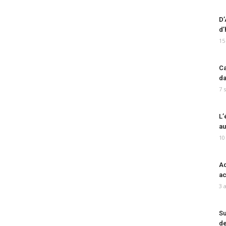
D’
d’
15
Ca
da
7 
L’
au
10
Ad
ac
3 
Su
de