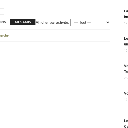
La
im
ORIS
MES AMIS
Afficher par activité:
12
cherche.
Le
un
10
Vo
Te
25
Vo
19
Le
Ce