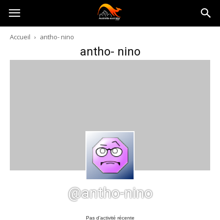
Australia-
Accueil
antho- nino
antho- nino
australie.com
@antho-nino
Pas d’activité récente