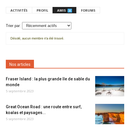
ACTIVITÉS
PROFIL
AMIS
FORUMS
0
Trier par:
Désolé, aucun membre n'a été trouvé.
Mes
amis
Nos articles
Fraser Island : la plus grande île de sable du
monde
5 septembre 2023
Great Ocean Road : une route entre surf,
koalas et paysages...
5 septembre 2023