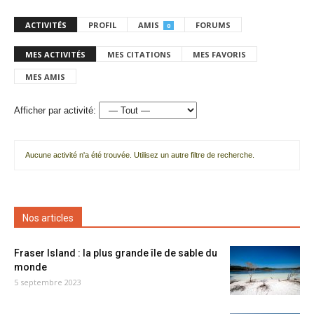
ACTIVITÉS
PROFIL
AMIS
FORUMS
0
MES ACTIVITÉS
MES CITATIONS
MES FAVORIS
MES AMIS
Afficher par activité:
Aucune activité n'a été trouvée. Utilisez un autre filtre de recherche.
Nos articles
Fraser Island : la plus grande île de sable du
monde
5 septembre 2023