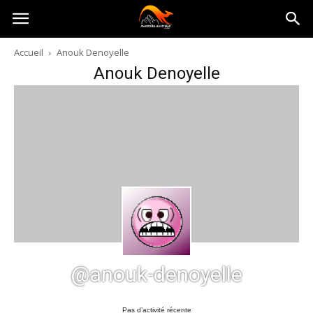
Australia-
Accueil
Anouk Denoyelle
Anouk Denoyelle
australie.com
@anouk-denoyelle
Pas d’activité récente