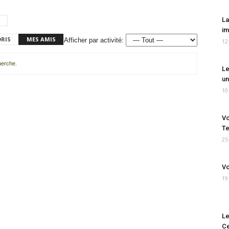
La
im
ORIS
MES AMIS
Afficher par activité:
12
cherche.
Le
un
10
Vo
Te
25
Vo
19
Le
Ce