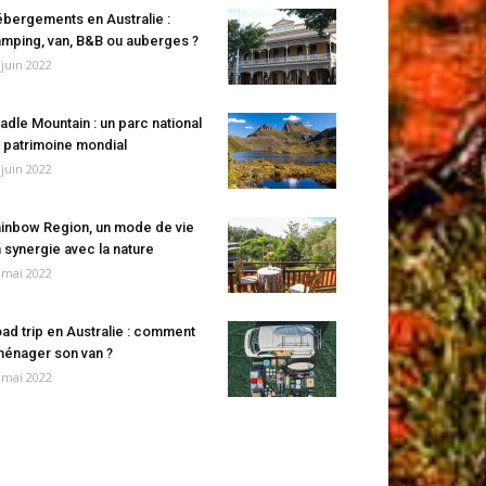
bergements en Australie :
mping, van, B&B ou auberges ?
 juin 2022
adle Mountain : un parc national
 patrimoine mondial
 juin 2022
inbow Region, un mode de vie
 synergie avec la nature
 mai 2022
ad trip en Australie : comment
énager son van ?
 mai 2022