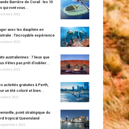
ande Barrière de Corail : les 10
es qui vont vous...
 octobre 2022
ger avec les dauphins en
stralie : l’incroyable expérience
 octobre 2022
its australiennes : 7 lieux que
us n’êtes pas prêt d’oublier...
 octobre 2022
s activités gratuites à Perth,
ur un été coloré et bien...
octobre 2022
wnsville, point stratégique du
rd tropical Queensland
 septembre 2022