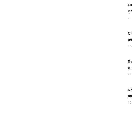
Hé
ca
21
Cr
au
16
Ra
en
24
Ro
am
17