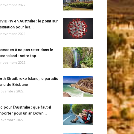
 novembre 2022
VID-19 en Australie : le point sur
 situation pour les...
 novembre 2022
scades à ne pas rater dans le
eensland : notre top...
 novembre 2022
rth Stradbroke Island, le paradis
anc de Brisbane
novembre 2022
c pour l’Australie : que faut-il
porter pour un an Down...
novembre 2022