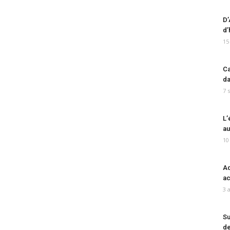
D’
d’
15
Ca
da
7 
L’
au
10
Ad
ac
3 
Su
de