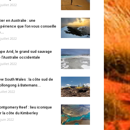
 juillet 2022
ier en Australie : une
périence que l’on vous conseille
...
 juillet 2022
pe Arid, le grand sud sauvage
 l’Australie occidentale
 juillet 2022
w South Wales : la côte sud de
llongong à Batemans...
juillet 2022
ntgomery Reef : lieu iconique
r la côte du Kimberley
 juin 2022