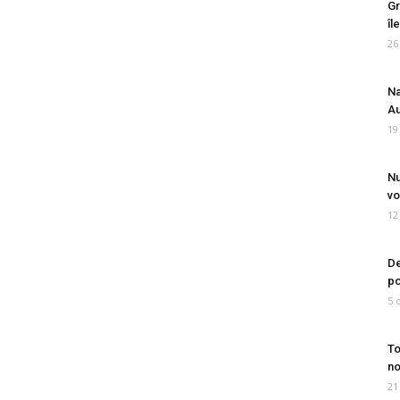
Gr
îl
26
Na
Au
19
Nu
vo
12
De
po
5 
To
no
21