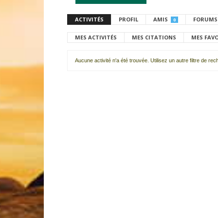
ACTIVITÉS
PROFIL
AMIS
FORUMS
0
MES ACTIVITÉS
MES CITATIONS
MES FAV
Aucune activité n'a été trouvée. Utilisez un autre filtre de re