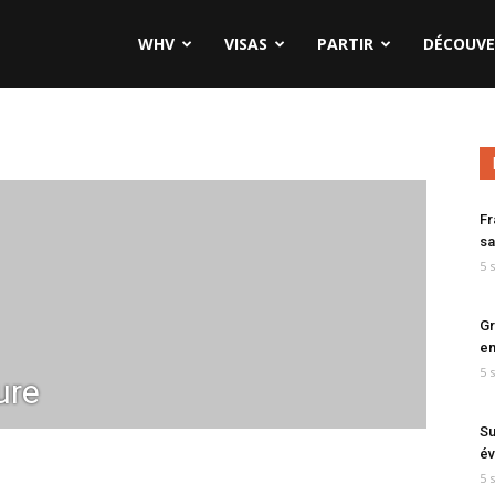
WHV
VISAS
PARTIR
DÉCOUVE
Fr
sa
5 
Gr
en
5 
ure
Su
év
5 