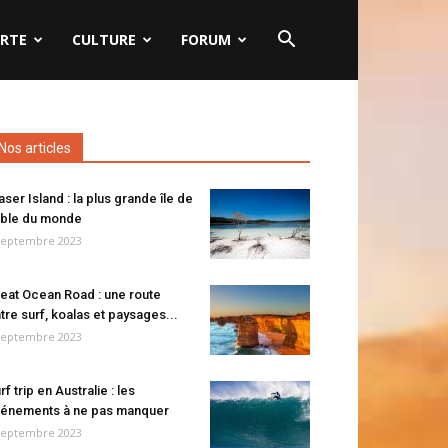
RTE
CULTURE
FORUM
Nos articles
aser Island : la plus grande île de
ble du monde
septembre 2023
eat Ocean Road : une route
tre surf, koalas et paysages...
septembre 2023
rf trip en Australie : les
énements à ne pas manquer
septembre 2023