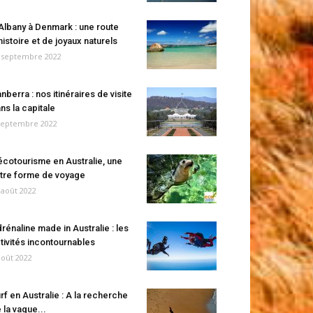
Albany à Denmark : une route
histoire et de joyaux naturels
 septembre 2022
nberra : nos itinéraires de visite
ns la capitale
septembre 2022
écotourisme en Australie, une
tre forme de voyage
 août 2022
rénaline made in Australie : les
tivités incontournables
août 2022
rf en Australie : A la recherche
 la vague...