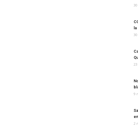
30
CO
la
30
Ca
Qu
23
No
bl
9 
Sa
em
2 