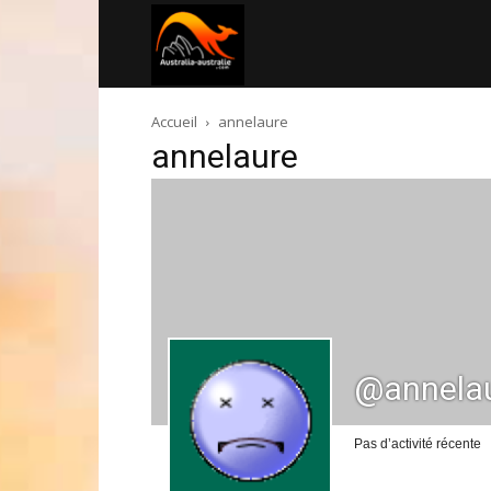
Australia-
Accueil
annelaure
australie.com
annelaure
@annela
Pas d’activité récente