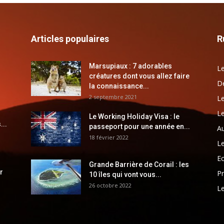
Articles populaires
R
Marsupiaux : 7 adorables
Le
créatures dont vous allez faire
Dé
la connaissance...
2 septembre 2021
Le
Le
Le Working Holiday Visa : le
...
passeport pour une année en...
Au
18 février 2022
Le
E
Grande Barrière de Corail : les
r
Pr
10 îles qui vont vous...
26 octobre 2022
Le