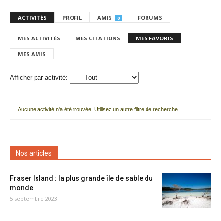
ACTIVITÉS
PROFIL
AMIS
FORUMS
0
MES ACTIVITÉS
MES CITATIONS
MES FAVORIS
MES AMIS
Afficher par activité:
Aucune activité n'a été trouvée. Utilisez un autre filtre de recherche.
Nos articles
Fraser Island : la plus grande île de sable du
monde
5 septembre 2023