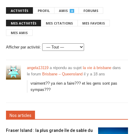
ACTIVITÉS
PROFIL
AMIS
FORUMS
0
MES ACTIVITÉS
MES CITATIONS
MES FAVORIS
MES AMIS
Afficher par activité:
angela13119
a répondu au sujet
la vie à brisbane
dans
le forum
Brisbane – Queensland
il y a 18 ans
vraiment?? ya rien a faire??? et les gens sont pas
sympas???
Nos articles
Fraser Island : la plus grande île de sable du