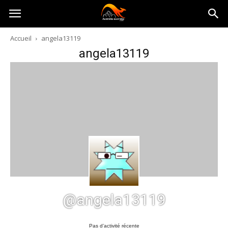
Australia-
Accueil
angela13119
angela13119
australie.com
@angela13119
Pas d’activité récente