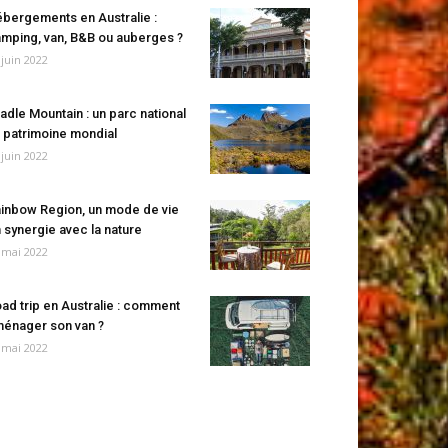
bergements en Australie :
mping, van, B&B ou auberges ?
 juin 2022
adle Mountain : un parc national
 patrimoine mondial
 juin 2022
inbow Region, un mode de vie
 synergie avec la nature
 mai 2022
ad trip en Australie : comment
énager son van ?
 mai 2022