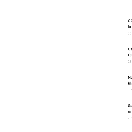
30
CO
la
30
Ca
Qu
23
No
bl
9 
Sa
em
2 