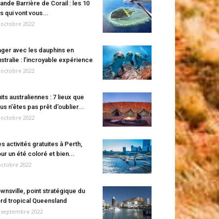
ande Barrière de Corail : les 10
es qui vont vous...
 octobre 2022
ger avec les dauphins en
stralie : l’incroyable expérience
 octobre 2022
its australiennes : 7 lieux que
us n’êtes pas prêt d’oublier...
 octobre 2022
s activités gratuites à Perth,
ur un été coloré et bien...
octobre 2022
wnsville, point stratégique du
rd tropical Queensland
 septembre 2022