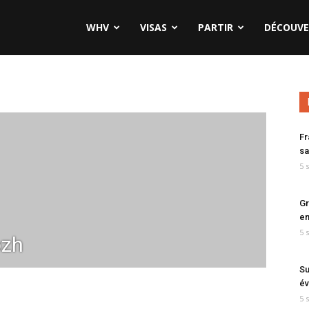
WHV
VISAS
PARTIR
DÉCOUVE
Fr
sa
5 
Gr
en
5 
bzh
Su
év
5 