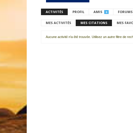
ACTIVITÉS
PROFIL
AMIS
FORUMS
0
MES ACTIVITÉS
MES CITATIONS
MES FAV
Aucune activité n'a été trouvée. Utilisez un autre filtre de re