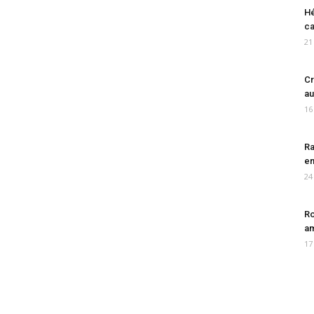
Hé
ca
21
Cr
au
16
Ra
en
24
Ro
am
17