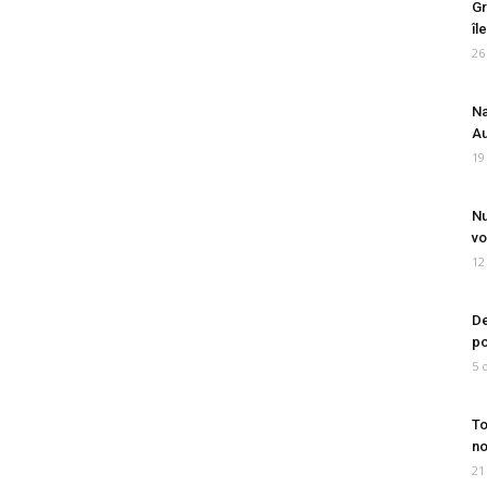
Gr
îl
26
Na
Au
19
Nu
vo
12
De
po
5 
To
no
21