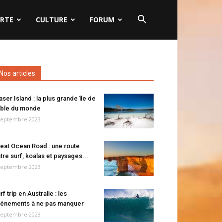
RTE
CULTURE
FORUM
Nos articles
aser Island : la plus grande île de
ble du monde
septembre 2023
eat Ocean Road : une route
tre surf, koalas et paysages...
septembre 2023
rf trip en Australie : les
énements à ne pas manquer
septembre 2023