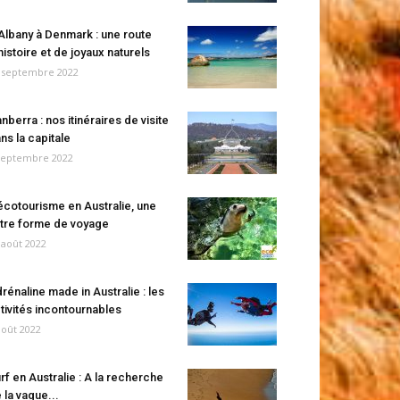
Albany à Denmark : une route
histoire et de joyaux naturels
 septembre 2022
nberra : nos itinéraires de visite
ns la capitale
septembre 2022
écotourisme en Australie, une
tre forme de voyage
 août 2022
rénaline made in Australie : les
tivités incontournables
août 2022
rf en Australie : A la recherche
 la vague...