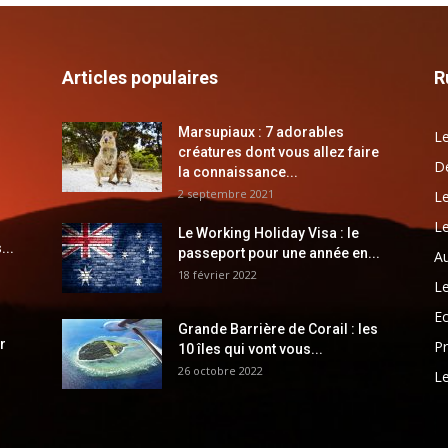
Articles populaires
R
Marsupiaux : 7 adorables
Le
créatures dont vous allez faire
Dé
la connaissance...
2 septembre 2021
Le
Le
Le Working Holiday Visa : le
...
passeport pour une année en...
Au
18 février 2022
Le
E
Grande Barrière de Corail : les
r
Pr
10 îles qui vont vous...
26 octobre 2022
Le