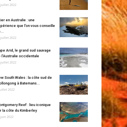
 juillet 2022
ier en Australie : une
périence que l’on vous conseille
...
 juillet 2022
pe Arid, le grand sud sauvage
 l’Australie occidentale
 juillet 2022
w South Wales : la côte sud de
llongong à Batemans...
juillet 2022
ntgomery Reef : lieu iconique
r la côte du Kimberley
 juin 2022