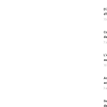
D’
d’
15
Ca
da
7 
L’
au
10
Ad
ac
3 
Su
de