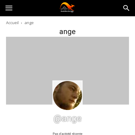
Australia-
Accueil
ange
ange
australie.com
@ange
Pas d’activité récente