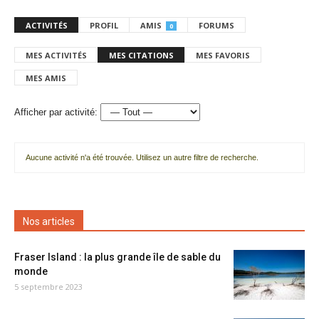
ACTIVITÉS
PROFIL
AMIS
FORUMS
0
MES ACTIVITÉS
MES CITATIONS
MES FAVORIS
MES AMIS
Afficher par activité:
Aucune activité n'a été trouvée. Utilisez un autre filtre de recherche.
Nos articles
Fraser Island : la plus grande île de sable du
monde
5 septembre 2023