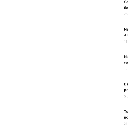
Gr
îl
26
Na
Au
19
Nu
vo
12
De
po
5 
To
no
21