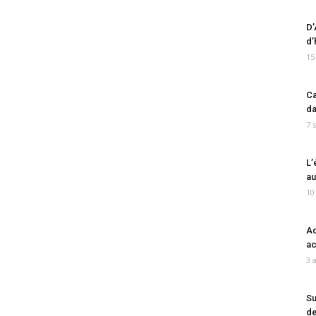
D’
d’
15
Ca
da
7 
L’
au
10
Ad
ac
3 
Su
de