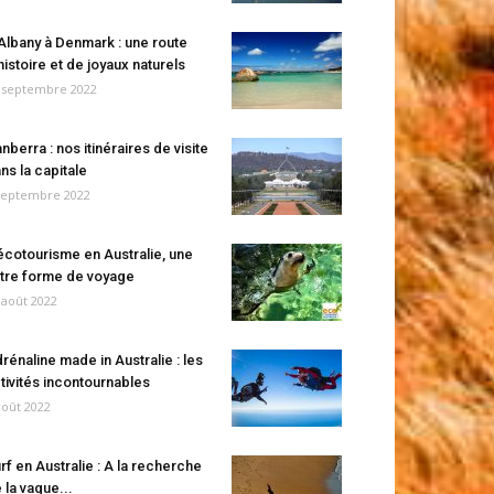
Albany à Denmark : une route
histoire et de joyaux naturels
 septembre 2022
nberra : nos itinéraires de visite
ns la capitale
septembre 2022
écotourisme en Australie, une
tre forme de voyage
 août 2022
rénaline made in Australie : les
tivités incontournables
août 2022
rf en Australie : A la recherche
 la vague...