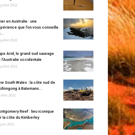
 juillet 2022
ier en Australie : une
périence que l’on vous conseille
...
 juillet 2022
pe Arid, le grand sud sauvage
 l’Australie occidentale
 juillet 2022
w South Wales : la côte sud de
llongong à Batemans...
juillet 2022
ntgomery Reef : lieu iconique
r la côte du Kimberley
 juin 2022