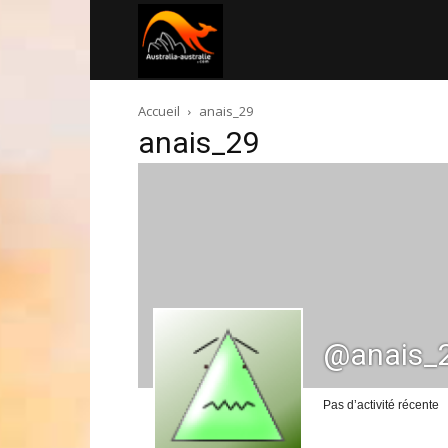
Australia-
Accueil
anais_29
australie.com
anais_29
@anais_
Pas d’activité récente