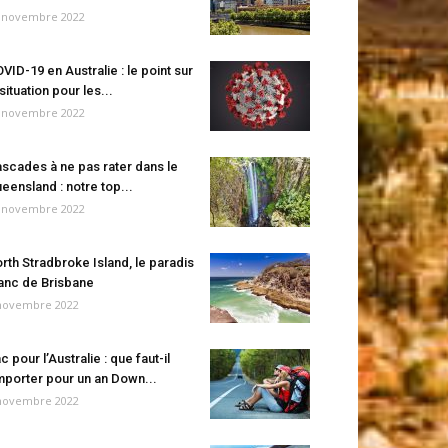
 novembre 2022
VID-19 en Australie : le point sur
 situation pour les...
 novembre 2022
scades à ne pas rater dans le
eensland : notre top...
 novembre 2022
rth Stradbroke Island, le paradis
anc de Brisbane
novembre 2022
c pour l’Australie : que faut-il
porter pour un an Down...
novembre 2022