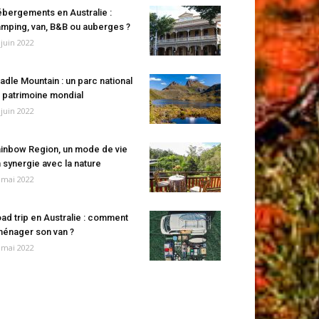
bergements en Australie :
mping, van, B&B ou auberges ?
 juin 2022
adle Mountain : un parc national
 patrimoine mondial
 juin 2022
inbow Region, un mode de vie
 synergie avec la nature
 mai 2022
ad trip en Australie : comment
énager son van ?
 mai 2022