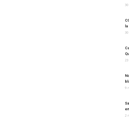
30
CO
la
30
Ca
Qu
23
No
bl
9 
Sa
em
2 