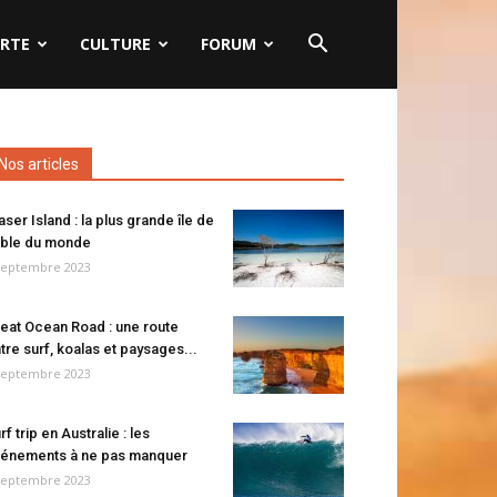
RTE
CULTURE
FORUM
Nos articles
aser Island : la plus grande île de
ble du monde
septembre 2023
eat Ocean Road : une route
tre surf, koalas et paysages...
septembre 2023
rf trip en Australie : les
énements à ne pas manquer
septembre 2023