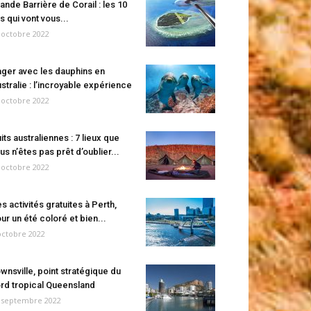
ande Barrière de Corail : les 10
es qui vont vous...
 octobre 2022
ger avec les dauphins en
stralie : l’incroyable expérience
 octobre 2022
its australiennes : 7 lieux que
us n’êtes pas prêt d’oublier...
 octobre 2022
s activités gratuites à Perth,
ur un été coloré et bien...
octobre 2022
wnsville, point stratégique du
rd tropical Queensland
 septembre 2022