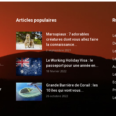
Articles populaires
R
Marsupiaux : 7 adorables
Le
créatures dont vous allez faire
Dé
la connaissance...
2 septembre 2021
Le
Le
Le Working Holiday Visa : le
...
passeport pour une année en...
Au
18 février 2022
Le
E
Grande Barrière de Corail : les
r
Pr
10 îles qui vont vous...
26 octobre 2022
Le