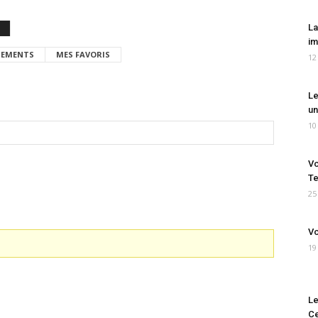
La
im
EMENTS
MES FAVORIS
12
Le
un
10
Vo
Te
25
Vo
19
Le
Ce