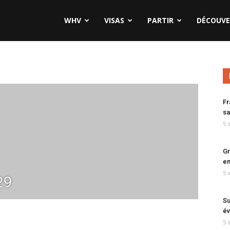
WHV
VISAS
PARTIR
DÉCOUVE
Fr
sa
5 
Gr
en
5 
29
Su
év
5 