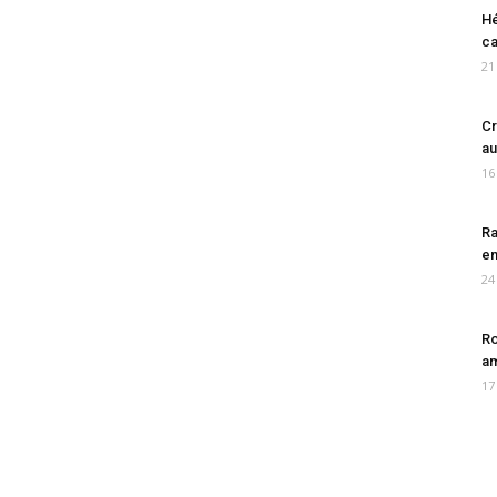
Hé
ca
21
Cr
au
16
Ra
en
24
Ro
am
17