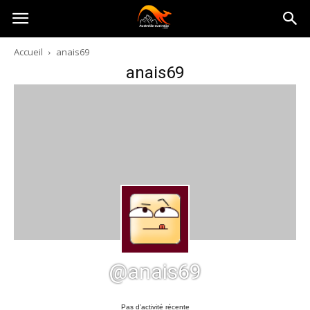
Australia-
Accueil
anais69
anais69
australie.com
@anais69
Pas d’activité récente