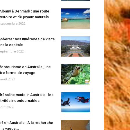
Albany à Denmark : une route
histoire et de joyaux naturels
 septembre 2022
nberra : nos itinéraires de visite
ns la capitale
septembre 2022
écotourisme en Australie, une
tre forme de voyage
 août 2022
rénaline made in Australie : les
tivités incontournables
août 2022
rf en Australie : A la recherche
 la vague...