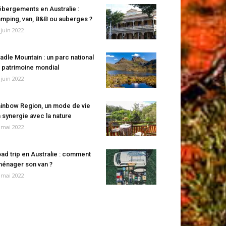
bergements en Australie :
mping, van, B&B ou auberges ?
 juin 2022
adle Mountain : un parc national
 patrimoine mondial
 juin 2022
inbow Region, un mode de vie
 synergie avec la nature
 mai 2022
ad trip en Australie : comment
énager son van ?
 mai 2022