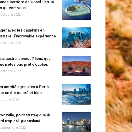
ande Barrière de Corail : les 10
es qui vont vous...
 octobre 2022
ger avec les dauphins en
stralie : l’incroyable expérience
 octobre 2022
its australiennes : 7 lieux que
us n’êtes pas prêt d’oublier...
 octobre 2022
s activités gratuites à Perth,
ur un été coloré et bien...
octobre 2022
wnsville, point stratégique du
rd tropical Queensland
 septembre 2022