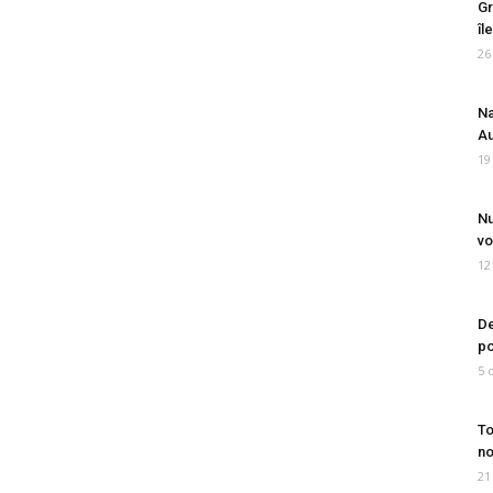
Gr
îl
26
Na
Au
19
Nu
vo
12
De
po
5 
To
no
21