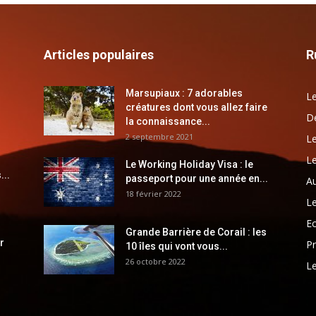
Articles populaires
R
Marsupiaux : 7 adorables
Le
créatures dont vous allez faire
Dé
la connaissance...
2 septembre 2021
Le
Le
Le Working Holiday Visa : le
...
passeport pour une année en...
Au
18 février 2022
Le
E
Grande Barrière de Corail : les
r
Pr
10 îles qui vont vous...
26 octobre 2022
Le