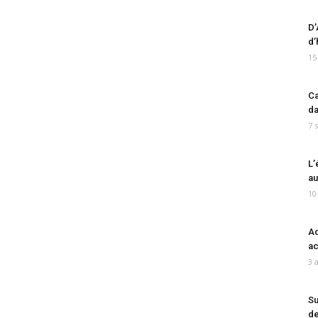
D’
d’
15
Ca
da
7 
L’
au
10
Ad
ac
3 
Su
de