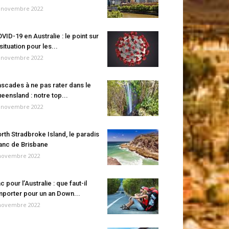
 novembre 2022
VID-19 en Australie : le point sur
 situation pour les...
 novembre 2022
scades à ne pas rater dans le
eensland : notre top...
 novembre 2022
rth Stradbroke Island, le paradis
anc de Brisbane
novembre 2022
c pour l’Australie : que faut-il
porter pour un an Down...
novembre 2022