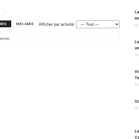
La
im
ORIS
MES AMIS
Afficher par activité:
12
cherche.
Le
un
10
Vo
Te
25
Vo
19
Le
Ce