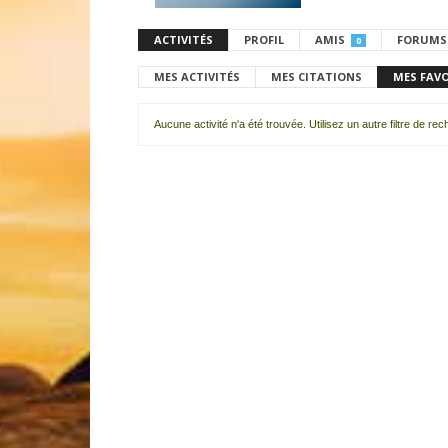
ACTIVITÉS
PROFIL
AMIS
FORUMS
0
MES ACTIVITÉS
MES CITATIONS
MES FAV
Aucune activité n'a été trouvée. Utilisez un autre filtre de re