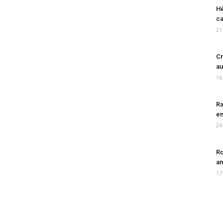
Hé
ca
21
Cr
au
16
Ra
en
24
Ro
am
17