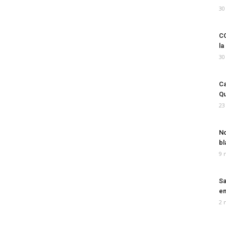
30
CO
la
30
Ca
Qu
23
No
bl
9 
Sa
em
2 