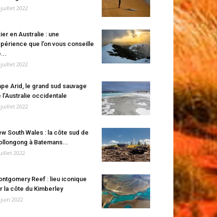
 juillet 2022
ier en Australie : une
périence que l’on vous conseille
...
 juillet 2022
pe Arid, le grand sud sauvage
 l’Australie occidentale
 juillet 2022
w South Wales : la côte sud de
llongong à Batemans...
juillet 2022
ntgomery Reef : lieu iconique
r la côte du Kimberley
 juin 2022