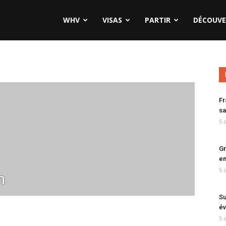
WHV
VISAS
PARTIR
DÉCOUVE
Fr
sa
5 
Gr
en
5 
m
Su
év
5 