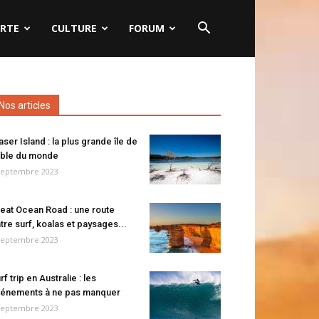
RTE
CULTURE
FORUM
Nos articles
aser Island : la plus grande île de
ble du monde
septembre 2023
eat Ocean Road : une route
tre surf, koalas et paysages...
septembre 2023
rf trip en Australie : les
énements à ne pas manquer
septembre 2023