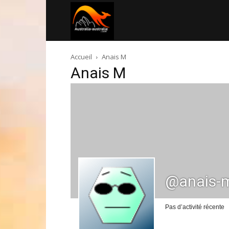
Australia-
Accueil
Anais M
australie.com
Anais M
@anais-
Pas d’activité récente