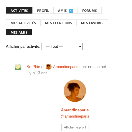
ACTIVITÉS
PROFIL
AMIS
FORUMS
1
MES ACTIVITÉS
MES CITATIONS
MES FAVORIS
MES AMIS
Afficher par activité:
So Phie
et
Amandineparis
sont en contact
il y a 13 ans
Amandineparis
@amandineparis
Afficher le profil