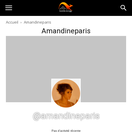
Australia-
Accueil
Amandineparis
Amandineparis
australie.com
@amandineparis
Pas d’activité récente