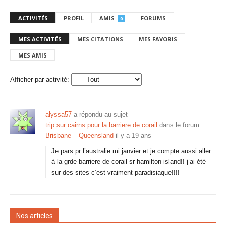
ACTIVITÉS
PROFIL
AMIS
FORUMS
0
MES ACTIVITÉS
MES CITATIONS
MES FAVORIS
MES AMIS
Afficher par activité:
alyssa57
a répondu au sujet
trip sur cairns pour la barriere de corail
dans le forum
Brisbane – Queensland
il y a 19 ans
Je pars pr l’australie mi janvier et je compte aussi aller
à la grde barriere de corail sr hamilton island!! j’ai été
sur des sites c’est vraiment paradisiaque!!!!
Nos articles