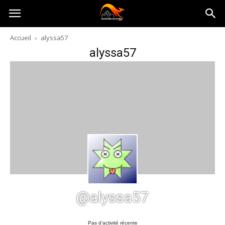
Australia-
Accueil
alyssa57
alyssa57
australie.com
@alyssa57
Pas d’activité récente